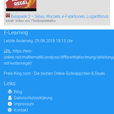
Beispiele 2 – Sinus, Wurzeln, e-Funktionen, Logarithmus
Inhalt: Video von TheSimpleMaths
E-Learning
Letzte Änderung: 29.08.2018 18:15 Uhr
URL
: https://lern-
online.net/mathematik/analysis/differentialrechnung/ableitung/
mit-kettenregel/
Preis-King.com - Die besten Online-Schnäppchen & Deals
Links
Blog
Datenschutzerklärung
Impressum
Kontakt