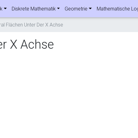
ik
Diskrete Mathematik
Geometrie
Mathematische Lo
ral Flächen Unter Der X Achse
er X Achse