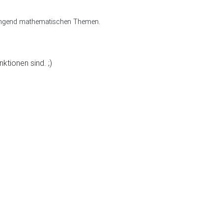
ed singend mathematischen Themen.
ktionen sind. ;)