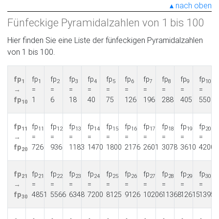
nach oben
Fünfeckige Pyramidalzahlen von 1 bis 100
Hier finden Sie eine Liste der fünfeckigen Pyramidalzahlen
von 1 bis 100.
fp
fp
fp
fp
fp
fp
fp
fp
fp
fp
fp
1
1
2
3
4
5
6
7
8
9
10
→
=
=
=
=
=
=
=
=
=
=
fp
1
6
18
40
75
126
196
288
405
550
10
fp
fp
fp
fp
fp
fp
fp
fp
fp
fp
fp
11
11
12
13
14
15
16
17
18
19
20
→
=
=
=
=
=
=
=
=
=
=
fp
726
936
1183
1470
1800
2176
2601
3078
3610
4200
20
fp
fp
fp
fp
fp
fp
fp
fp
fp
fp
fp
21
21
22
23
24
25
26
27
28
29
30
→
=
=
=
=
=
=
=
=
=
=
fp
4851
5566
6348
7200
8125
9126
10206
11368
12615
13950
30