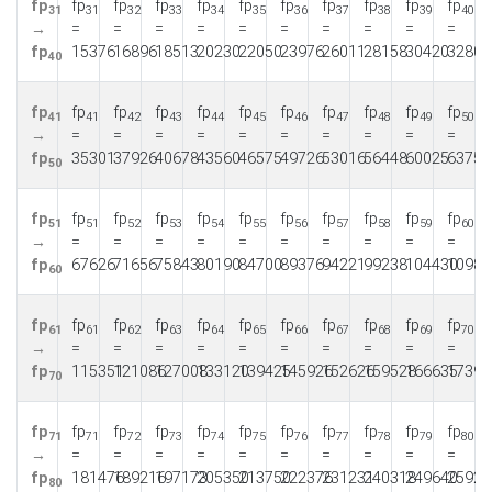
fp
fp
fp
fp
fp
fp
fp
fp
fp
fp
fp
31
31
32
33
34
35
36
37
38
39
40
→
=
=
=
=
=
=
=
=
=
=
fp
15376
16896
18513
20230
22050
23976
26011
28158
30420
32800
40
fp
fp
fp
fp
fp
fp
fp
fp
fp
fp
fp
41
41
42
43
44
45
46
47
48
49
50
→
=
=
=
=
=
=
=
=
=
=
fp
35301
37926
40678
43560
46575
49726
53016
56448
60025
63750
50
fp
fp
fp
fp
fp
fp
fp
fp
fp
fp
fp
51
51
52
53
54
55
56
57
58
59
60
→
=
=
=
=
=
=
=
=
=
=
fp
67626
71656
75843
80190
84700
89376
94221
99238
104430
10980
60
fp
fp
fp
fp
fp
fp
fp
fp
fp
fp
fp
61
61
62
63
64
65
66
67
68
69
70
→
=
=
=
=
=
=
=
=
=
=
fp
115351
121086
127008
133120
139425
145926
152626
159528
166635
17395
70
fp
fp
fp
fp
fp
fp
fp
fp
fp
fp
fp
71
71
72
73
74
75
76
77
78
79
80
→
=
=
=
=
=
=
=
=
=
=
fp
181476
189216
197173
205350
213750
222376
231231
240318
249640
25920
80