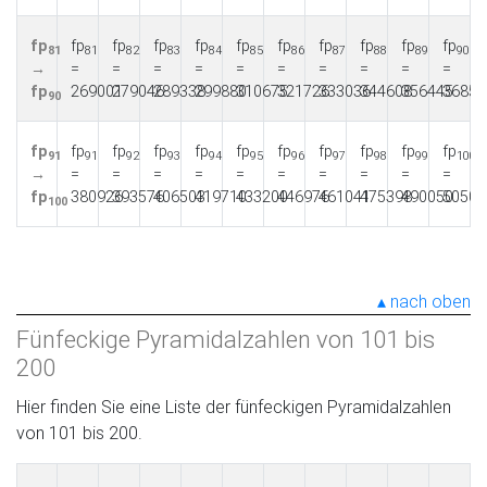
fp
fp
fp
fp
fp
fp
fp
fp
fp
fp
fp
81
81
82
83
84
85
86
87
88
89
90
→
=
=
=
=
=
=
=
=
=
=
fp
269001
279046
289338
299880
310675
321726
333036
344608
356445
36855
90
fp
fp
fp
fp
fp
fp
fp
fp
fp
fp
fp
91
91
92
93
94
95
96
97
98
99
100
→
=
=
=
=
=
=
=
=
=
=
fp
380926
393576
406503
419710
433200
446976
461041
475398
490050
50500
100
nach oben
Fünfeckige Pyramidalzahlen von 101 bis
200
Hier finden Sie eine Liste der fünfeckigen Pyramidalzahlen
von 101 bis 200.