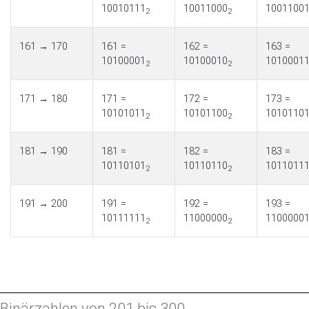
10010111
10011000
1001100
2
2
161 → 170
161 =
162 =
163 =
10100001
10100010
1010001
2
2
171 → 180
171 =
172 =
173 =
10101011
10101100
1010110
2
2
181 → 190
181 =
182 =
183 =
10110101
10110110
1011011
2
2
191 → 200
191 =
192 =
193 =
10111111
11000000
1100000
2
2
Binärzahlen von 201 bis 300