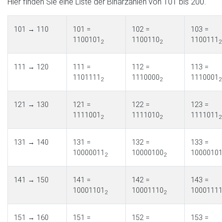
Hier finden Sie eine Liste der Binärzahlen von 101 bis 200.
101 → 110
101 =
102 =
103 =
1100101
1100110
1100111
2
2
2
111 → 120
111 =
112 =
113 =
1101111
1110000
1110001
2
2
2
121 → 130
121 =
122 =
123 =
1111001
1111010
1111011
2
2
2
131 → 140
131 =
132 =
133 =
10000011
10000100
1000010
2
2
141 → 150
141 =
142 =
143 =
10001101
10001110
1000111
2
2
151 → 160
151 =
152 =
153 =