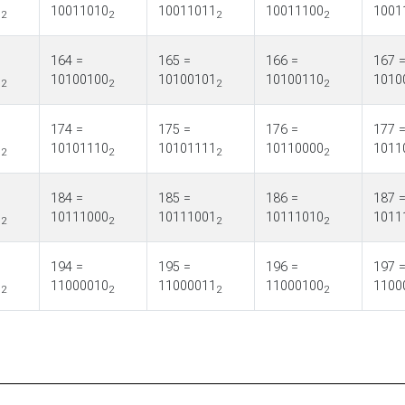
1
10011010
10011011
10011100
1001
2
2
2
2
164 =
165 =
166 =
167 
1
10100100
10100101
10100110
1010
2
2
2
2
174 =
175 =
176 =
177 
1
10101110
10101111
10110000
1011
2
2
2
2
184 =
185 =
186 =
187 
1
10111000
10111001
10111010
1011
2
2
2
2
194 =
195 =
196 =
197 
1
11000010
11000011
11000100
1100
2
2
2
2