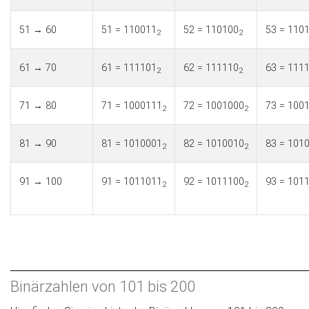
51 → 60
51 = 110011
52 = 110100
53 = 110
2
2
61 → 70
61 = 111101
62 = 111110
63 = 111
2
2
71 → 80
71 = 1000111
72 = 1001000
73 = 100
2
2
81 → 90
81 = 1010001
82 = 1010010
83 = 101
2
2
91 → 100
91 = 1011011
92 = 1011100
93 = 101
2
2
Binärzahlen von 101 bis 200