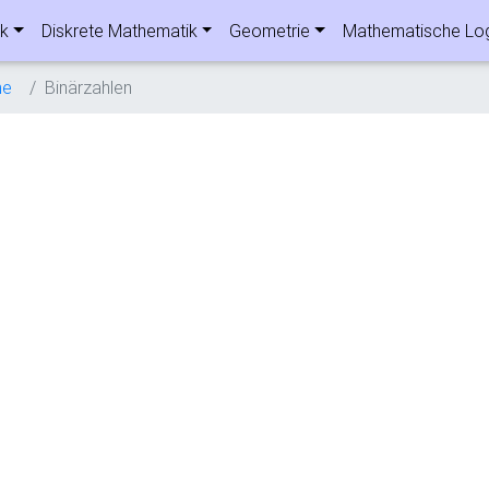
ik
Diskrete Mathematik
Geometrie
Mathematische Lo
me
Binärzahlen