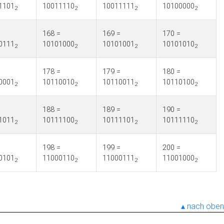
1101
10011110
10011111
10100000
2
2
2
2
=
168 =
169 =
170 =
0111
10101000
10101001
10101010
2
2
2
2
=
178 =
179 =
180 =
0001
10110010
10110011
10110100
2
2
2
2
=
188 =
189 =
190 =
1011
10111100
10111101
10111110
2
2
2
2
=
198 =
199 =
200 =
0101
11000110
11000111
11001000
2
2
2
2
nach oben