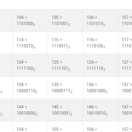
104 =
105 =
106 =
107 
1101000
1101001
1101010
1101
2
2
2
114 =
115 =
116 =
117 
1110010
1110011
1110100
1110
2
2
2
124 =
125 =
126 =
127 
1111100
1111101
1111110
1111
2
2
2
134 =
135 =
136 =
137 
1
10000110
10000111
10001000
1000
2
2
2
2
144 =
145 =
146 =
147 
1
10010000
10010001
10010010
1001
2
2
2
2
154 =
155 =
156 =
157 