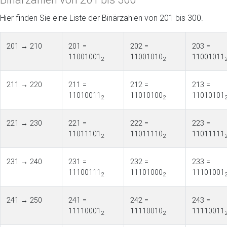
Hier finden Sie eine Liste der Binärzahlen von 201 bis 300.
201 → 210
201 =
202 =
203 =
11001001
11001010
11001011
2
2
211 → 220
211 =
212 =
213 =
11010011
11010100
11010101
2
2
221 → 230
221 =
222 =
223 =
11011101
11011110
11011111
2
2
231 → 240
231 =
232 =
233 =
11100111
11101000
11101001
2
2
241 → 250
241 =
242 =
243 =
11110001
11110010
11110011
2
2