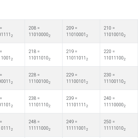
=
208 =
209 =
210 =
01111
11010000
11010001
11010010
2
2
2
2
=
218 =
219 =
220 =
11001
11011010
11011011
11011100
2
2
2
2
=
228 =
229 =
230 =
00011
11100100
11100101
11100110
2
2
2
2
=
238 =
239 =
240 =
01101
11101110
11101111
11110000
2
2
2
2
=
248 =
249 =
250 =
10111
11111000
11111001
11111010
2
2
2
2