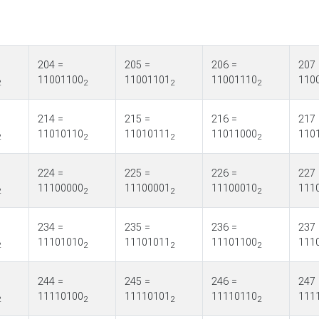
204 =
205 =
206 =
207 
11001100
11001101
11001110
110
2
2
2
2
214 =
215 =
216 =
217 
11010110
11010111
11011000
110
2
2
2
2
224 =
225 =
226 =
227 
11100000
11100001
11100010
111
2
2
2
2
234 =
235 =
236 =
237 
11101010
11101011
11101100
111
2
2
2
2
244 =
245 =
246 =
247 
11110100
11110101
11110110
111
2
2
2
2