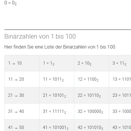
0 = 0
2
Binärzahlen von 1 bis 100
Hier finden Sie eine Liste der Binärzahlen von 1 bis 100.
1 → 10
1 = 1
2 = 10
3 = 11
2
2
2
11 → 20
11 = 1011
12 = 1100
13 = 110
2
2
21 → 30
21 = 10101
22 = 10110
23 = 101
2
2
31 → 40
31 = 11111
32 = 100000
33 = 100
2
2
41 → 50
41 = 101001
42 = 101010
43 = 101
2
2