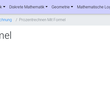
ik
Diskrete Mathematik
Geometrie
Mathematische Lo
echnung
Prozentrechnen Mit Formel
mel