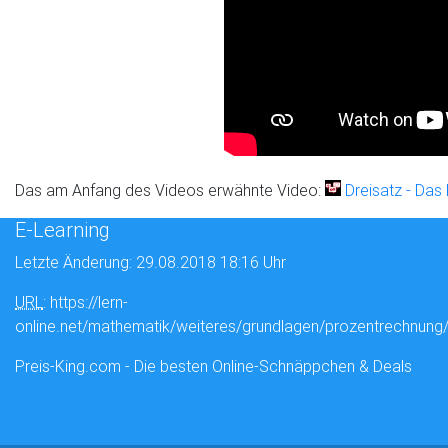
Das am Anfang des Videos erwähnte Video:
Dreisatz - Das
E-Learning
Letzte Änderung: 29.08.2018 18:16 Uhr
URL
: https://lern-
online.net/mathematik/weiteres/grundlagen/prozentrechnung/
Preis-King.com - Die besten Online-Schnäppchen & Deals