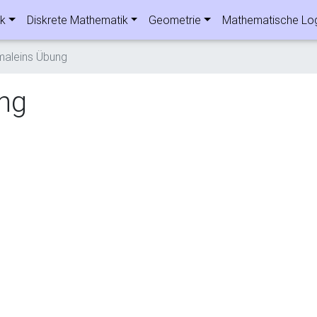
ik
Diskrete Mathematik
Geometrie
Mathematische Lo
maleins Übung
ng