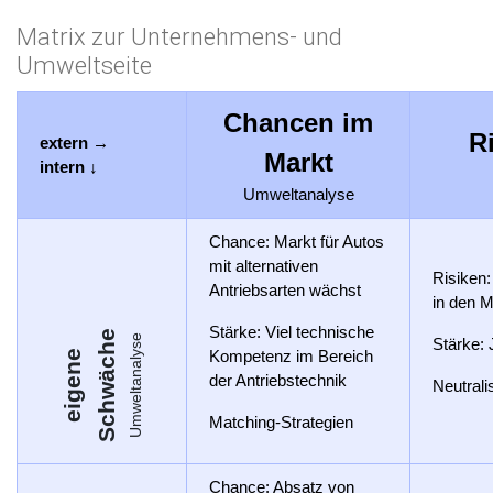
Matrix zur Unternehmens- und
Umweltseite
Chancen im
R
extern →
Markt
intern ↓
Umweltanalyse
Chance
: Markt für Autos
mit alternativen
Risiken
Antriebsarten wächst
in den M
Stärke
: Viel technische
e
Umweltanalyse
Stärke
:
Kompetenz im Bereich
e
i
g
e
n
e
S
c
h
w
ä
c
h
der Antriebstechnik
Neutral
Matching-Strategien
Chance
: Absatz von