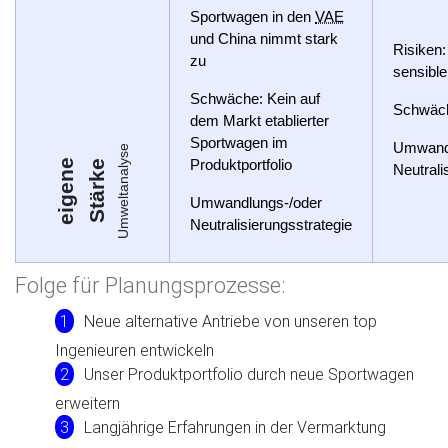
Sportwagen in den
VAE
und China nimmt stark
Risiken
zu
sensible
Schwäche
: Kein auf
Schwäc
dem Markt etablierter
Sportwagen im
Umwandl
Umweltanalyse
Produktportfolio
e
i
g
e
n
e
S
t
ä
r
k
e
Neutrali
Umwandlungs-/oder
Neutralisierungsstrategie
Folge für Planungsprozesse:
Neue alternative Antriebe von unseren top
Ingenieuren entwickeln
Unser Produktportfolio durch neue Sportwagen
erweitern
Langjährige Erfahrungen in der Vermarktung