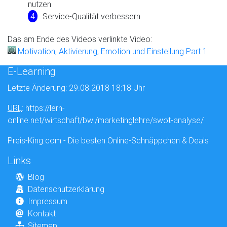
nutzen
Service-Qualität verbessern
Das am Ende des Videos verlinkte Video:
Motivation, Aktivierung, Emotion und Einstellung Part 1
E-Learning
Letzte Änderung: 29.08.2018 18:18 Uhr
URL
: https://lern-
online.net/wirtschaft/bwl/marketinglehre/swot-analyse/
Preis-King.com - Die besten Online-Schnäppchen & Deals
Links
Blog
Datenschutzerklärung
Impressum
Kontakt
Sitemap