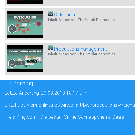
Outsourcing
Inhalt: Video von TheSimpleEconomics
Produktionsmanagement
Inhalt: Video von TheSimpleEconomics
E-Learning
Letzte Änderung: 29.08.2018 18:17 Uhr
URL
: https://lern-online.net/wirtschaft/bwl/produktionswirtscha
Preis-King.com - Die besten Online-Schnäppchen & Deals