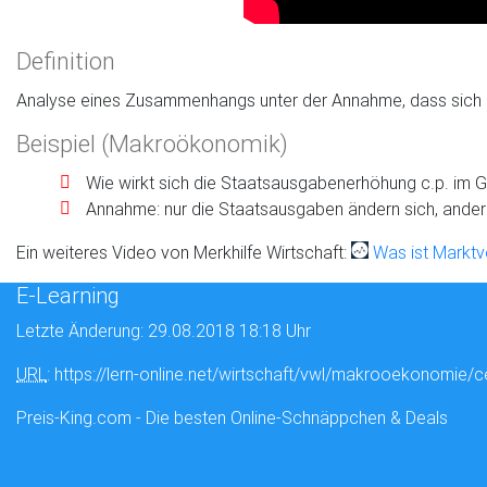
Definition
Analyse eines Zusammenhangs unter der Annahme, dass sich nu
Beispiel (Makroökonomik)
Wie wirkt sich die Staatsausgabenerhöhung c.p. im
Annahme: nur die Staatsausgaben ändern sich, andere
Ein weiteres Video von Merkhilfe Wirtschaft:
Was ist Markt
E-Learning
Letzte Änderung: 29.08.2018 18:18 Uhr
URL
: https://lern-online.net/wirtschaft/vwl/makrooekonomie/c
Preis-King.com - Die besten Online-Schnäppchen & Deals