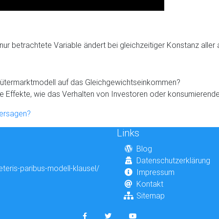
r betrachtete Variable ändert bei gleichzeitiger Konstanz alle
 Gütermarktmodell auf das Gleichgewichtseinkommen?
 Effekte, wie das Verhalten von Investoren oder konsumierenden
versagen?
Links
Blog
Datenschutzerklärung
eteris-paribus-modell-klausel/
Impressum
Kontakt
Sitemap