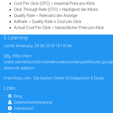
Cost Per Click (CPC) = maximal Preis pro Klick
Click Through Rate (CTC) = Häufigkeit der Klicks
Quality Rate = Relevanz der Anzeige
AdRank = Quality Rate x Cost per Click
Actual Cost Per Click = tatsächlicher Preis pro Klick
E-Learning
Letzte Änderung: 29.08.2018 18:18 Uhr
URL
: https://lern-
online.net/wirtschaft/vwl/mikrooekonomie/spieltheorie/googl
adwords-auktion/
Preis-King.com - Die besten Online-Schnäppchen & Deals
Links
Blog
Datenschutzerklärung
Impressum