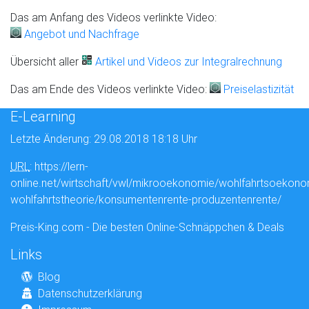
Das am Anfang des Videos verlinkte Video:
Angebot und Nachfrage
Übersicht aller
Artikel und Videos zur Integralrechnung
Das am Ende des Videos verlinkte Video:
Preiselastizität
E-Learning
Letzte Änderung: 29.08.2018 18:18 Uhr
URL
: https://lern-
online.net/wirtschaft/vwl/mikrooekonomie/wohlfahrtsoekono
wohlfahrtstheorie/konsumentenrente-produzentenrente/
Preis-King.com - Die besten Online-Schnäppchen & Deals
Links
Blog
Datenschutzerklärung