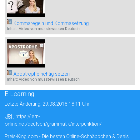
Kommaregeln und Kommasetzung
Inhalt: Video von musstewissen Deutsch
Apostrophe richtig setzen
Inhalt: Video von musstewissen Deutsch
E-Learning
Letzte Änderung: 29.08.2018 18:11 Uhr
URL
: https://lern-
online.net/deutsch/grammatik/interpunktion/
Preis-King.com - Die besten Online-Schnäppchen & Deals