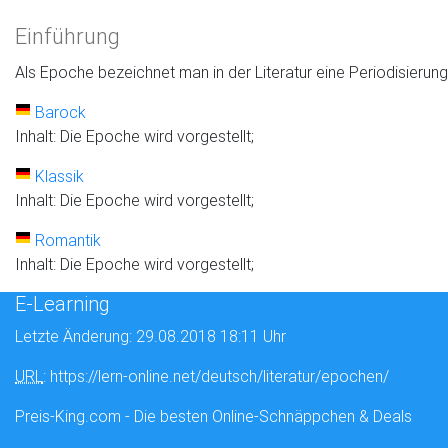
Einführung
Als Epoche bezeichnet man in der Literatur eine Periodisierung
Barock
Inhalt: Die Epoche wird vorgestellt;
Klassik
Inhalt: Die Epoche wird vorgestellt;
Romantik
Inhalt: Die Epoche wird vorgestellt;
E-Learning
Letzte Änderung: 29.08.2018 18:11 Uhr
URL
: https://lern-online.net/deutsch/literatur/epochen/
Preis-King.com - Die besten Online-Schnäppchen & Deals