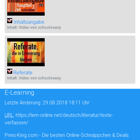
Inhaltsangabe
Inhalt: Video von schoolseasy
Referate
Inhalt: Video von schoolseasy
E-Learning
Letzte Änderung: 29.08.2018 18:11 Uhr
URL
: https://lern-online.net/deutsch/literatur/texte-
verfassen/
Preis-King.com - Die besten Online-Schnäppchen & Deals