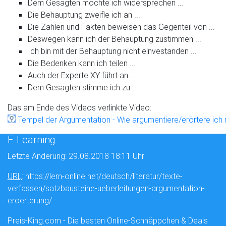
Dem Gesagten möchte ich widersprechen ...
Die Behauptung zweifle ich an ...
Die Zahlen und Fakten beweisen das Gegenteil von ...
Deswegen kann ich der Behauptung zustimmen ...
Ich bin mit der Behauptung nicht einvestanden ...
Die Bedenken kann ich teilen ...
Auch der Experte XY führt an ....
Dem Gesagten stimme ich zu ...
Das am Ende des Videos verlinkte Video:
Tempel der Argumentation - Wie argumentiere/erörtere ich r
E-Learning
Letzte Änderung: 29.08.2018 18:11 Uhr
URL
: https://lern-online.net/deutsch/literatur/texte-
verfassen/satzbausteine-ueberleitungen-argumentation-
eroerterung/
Preis-King.com - Die besten Online-Schnäppchen & Deals