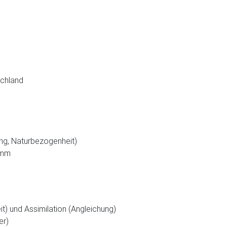
schland
ang, Naturbezogenheit)
imm
it) und Assimilation (Angleichung)
er)