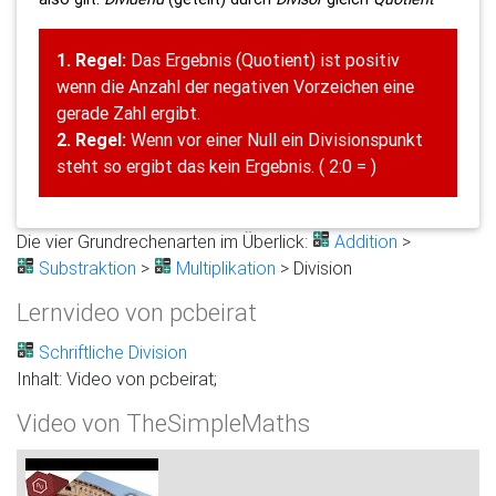
1. Regel:
Das Ergebnis (Quotient) ist positiv
wenn die Anzahl der negativen Vorzeichen eine
gerade Zahl ergibt.
2. Regel:
Wenn vor einer Null ein Divisionspunkt
steht so ergibt das kein Ergebnis. ( 2:0 = )
Die vier Grundrechenarten im Überlick:
Addition
>
Substraktion
>
Multiplikation
> Division
Lernvideo von pcbeirat
Schriftliche Division
Inhalt: Video von pcbeirat;
Video von TheSimpleMaths