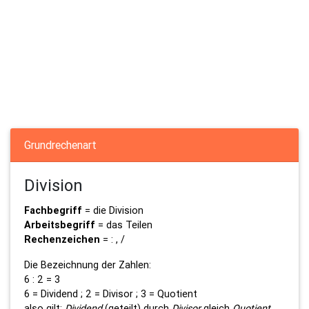
Grundrechenart
Division
Fachbegriff
= die Division
Arbeitsbegriff
= das Teilen
Rechenzeichen
= : , /
Die Bezeichnung der Zahlen:
6 : 2 = 3
6 = Dividend ; 2 = Divisor ; 3 = Quotient
also gilt:
Dividend
(geteilt) durch
Divisor
gleich
Quotient