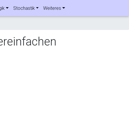
gik
Stochastik
Weiteres
ereinfachen