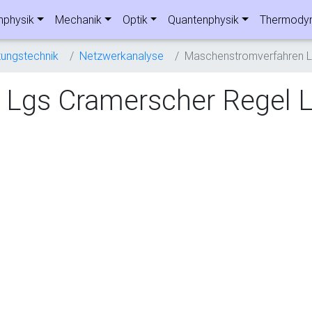
nphysik
Mechanik
Optik
Quantenphysik
Thermody
tungstechnik
Netzwerkanalyse
Maschenstromverfahren L
 Lgs Cramerscher Regel 