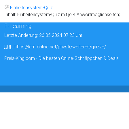
Einheitensystem-Quiz
Inhalt: Einheitensystem-Quiz mit je 4 Anwortmöglichkeiten;
E-Learning
Letzte Änderung: 26.05.2024 07:23 Uhr
URL
: https://lern-online.net/physik/weiteres/quizze/
Preis-King.com - Die besten Online-Schnäppchen & Deals