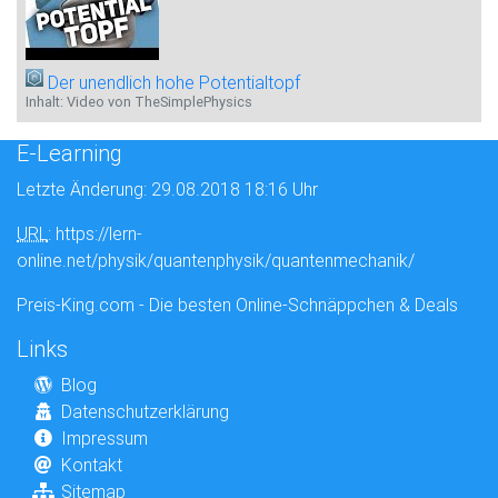
Der unendlich hohe Potentialtopf
Inhalt: Video von TheSimplePhysics
E-Learning
Letzte Änderung: 29.08.2018 18:16 Uhr
URL
: https://lern-
online.net/physik/quantenphysik/quantenmechanik/
Preis-King.com - Die besten Online-Schnäppchen & Deals
Links
Blog
Datenschutzerklärung
Impressum
Kontakt
Sitemap