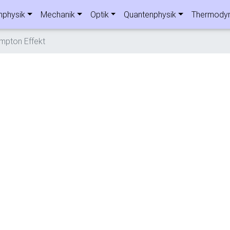
nphysik
Mechanik
Optik
Quantenphysik
Thermody
mpton Effekt