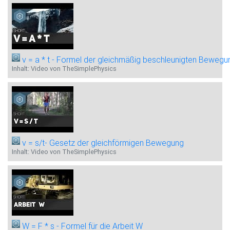
v = a * t - Formel der gleichmäßig beschleunigten Bewegu
Inhalt: Video von TheSimplePhysics
v = s/t- Gesetz der gleichförmigen Bewegung
Inhalt: Video von TheSimplePhysics
W = F * s - Formel für die Arbeit W