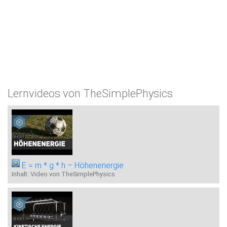
Lernvideos von TheSimplePhysics
E = m * g * h – Höhenenergie
Inhalt: Video von TheSimplePhysics