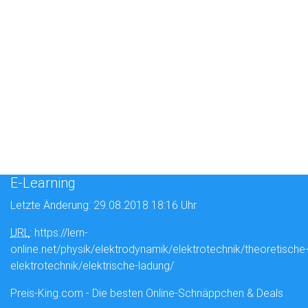
E-Learning
Letzte Änderung: 29.08.2018 18:16 Uhr
URL
: https://lern-
online.net/physik/elektrodynamik/elektrotechnik/theoretische
elektrotechnik/elektrische-ladung/
Preis-King.com - Die besten Online-Schnäppchen & Deals