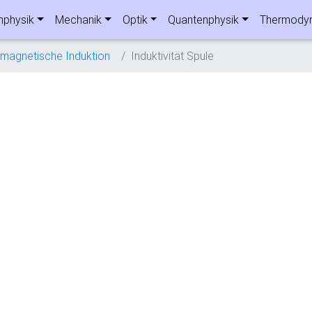
nphysik
Mechanik
Optik
Quantenphysik
Thermody
omagnetische Induktion
Induktivität Spule