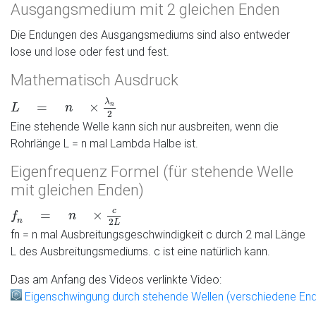
Ausgangsmedium mit 2 gleichen Enden
Die Endungen des Ausgangsmediums sind also entweder
lose und lose oder fest und fest.
Mathematisch Ausdruck
L
=
n
×
λ
n
2
λ
=
×
n
L
n
2
Eine stehende Welle kann sich nur ausbreiten, wenn die
Rohrlänge L = n mal Lambda Halbe ist.
Eigenfrequenz Formel (für stehende Welle
mit gleichen Enden)
f
n
=
n
×
c
2
L
c
=
×
f
n
n
2
L
fn = n mal Ausbreitungsgeschwindigkeit c durch 2 mal Länge
L des Ausbreitungsmediums. c ist eine natürlich kann.
Das am Anfang des Videos verlinkte Video:
Eigenschwingung durch stehende Wellen (verschiedene En