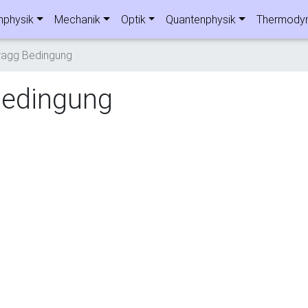
nphysik
Mechanik
Optik
Quantenphysik
Thermody
ragg Bedingung
Bedingung