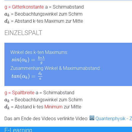
g = Gitterkonstante
a = Schirmabstand
a
k
= Beobachtungswinkel zum Schirm
a
k
d
k
= Abstand k-tes Maximum zur Mitte
d
k
EINZELSPALT
Winkel des k-ten Maximums:
s
i
n
(
α
k
)
=
k
∗
λ
g
∗
k
λ
(
)
=
s
i
n
α
k
g
Zusammenhang Winkel & Maximumabstand:
t
a
n
(
α
k
)
=
d
k
a
d
(
)
=
k
t
a
n
α
k
a
g = Spaltbreite
a = Schirmabstand
a
k
= Beobachtungswinkel zum Schirm
a
k
d
k
= Abstand k-tes
Minimum
zur Mitte
d
k
Das am Ende des Videos verlinkte Video:
Quantenphysik - 
E-Learning