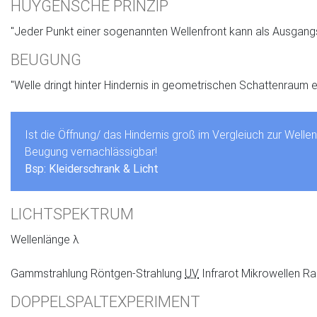
HUYGENSCHE PRINZIP
"Jeder Punkt einer sogenannten Wellenfront kann als Ausgang
BEUGUNG
"Welle dringt hinter Hindernis in geometrischen Schattenraum ei
Ist die Öffnung/ das Hindernis groß im Vergleiuch zur Wellen
Beugung vernachlässigbar!
Bsp: Kleiderschrank & Licht
LICHTSPEKTRUM
Wellenlänge λ
Gammstrahlung Röntgen-Strahlung
UV
Infrarot Mikrowellen R
DOPPELSPALTEXPERIMENT