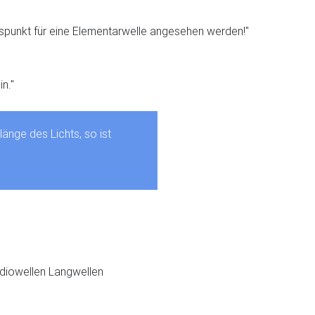
spunkt für eine Elementarwelle angesehen werden!"
n."
länge des Lichts, so ist
adiowellen Langwellen