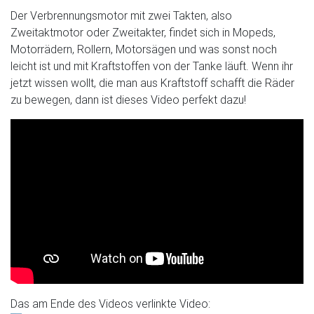
Der Verbrennungsmotor mit zwei Takten, also
Zweitaktmotor oder Zweitakter, findet sich in Mopeds,
Motorrädern, Rollern, Motorsägen und was sonst noch
leicht ist und mit Kraftstoffen von der Tanke läuft. Wenn ihr
jetzt wissen wollt, die man aus Kraftstoff schafft die Räder
zu bewegen, dann ist dieses Video perfekt dazu!
Das am Ende des Videos verlinkte Video: