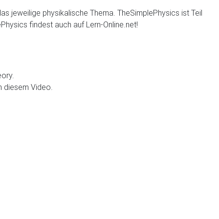
 das jeweilige physikalische Thema. TheSimplePhysics ist Teil
hysics findest auch auf Lern-Online.net!
eory.
in diesem Video.