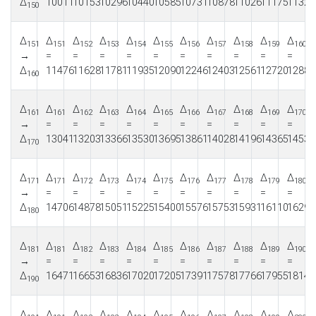
Δ
10011
10153
10296
10440
10585
10731
10878
11026
11175
11325
150
Δ
Δ
Δ
Δ
Δ
Δ
Δ
Δ
Δ
Δ
Δ
151
151
152
153
154
155
156
157
158
159
160
→
=
=
=
=
=
=
=
=
=
=
Δ
11476
11628
11781
11935
12090
12246
12403
12561
12720
12880
160
Δ
Δ
Δ
Δ
Δ
Δ
Δ
Δ
Δ
Δ
Δ
161
161
162
163
164
165
166
167
168
169
170
→
=
=
=
=
=
=
=
=
=
=
Δ
13041
13203
13366
13530
13695
13861
14028
14196
14365
14535
170
Δ
Δ
Δ
Δ
Δ
Δ
Δ
Δ
Δ
Δ
Δ
171
171
172
173
174
175
176
177
178
179
180
→
=
=
=
=
=
=
=
=
=
=
Δ
14706
14878
15051
15225
15400
15576
15753
15931
16110
16290
180
Δ
Δ
Δ
Δ
Δ
Δ
Δ
Δ
Δ
Δ
Δ
181
181
182
183
184
185
186
187
188
189
190
→
=
=
=
=
=
=
=
=
=
=
Δ
16471
16653
16836
17020
17205
17391
17578
17766
17955
18145
190
Δ
Δ
Δ
Δ
Δ
Δ
Δ
Δ
Δ
Δ
Δ