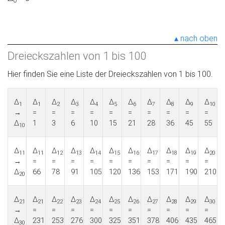
0
nach oben
Dreieckszahlen von 1 bis 100
Hier finden Sie eine Liste der Dreieckszahlen von 1 bis 100.
Δ
Δ
Δ
Δ
Δ
Δ
Δ
Δ
Δ
Δ
Δ
1
1
2
3
4
5
6
7
8
9
10
→
=
=
=
=
=
=
=
=
=
=
Δ
1
3
6
10
15
21
28
36
45
55
10
Δ
Δ
Δ
Δ
Δ
Δ
Δ
Δ
Δ
Δ
Δ
11
11
12
13
14
15
16
17
18
19
20
→
=
=
=
=
=
=
=
=
=
=
Δ
66
78
91
105
120
136
153
171
190
210
20
Δ
Δ
Δ
Δ
Δ
Δ
Δ
Δ
Δ
Δ
Δ
21
21
22
23
24
25
26
27
28
29
30
→
=
=
=
=
=
=
=
=
=
=
Δ
231
253
276
300
325
351
378
406
435
465
30