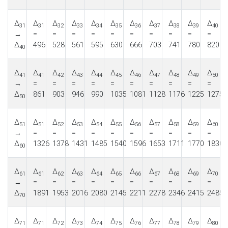
Δ
Δ
Δ
Δ
Δ
Δ
Δ
Δ
Δ
Δ
Δ
31
31
32
33
34
35
36
37
38
39
40
→
=
=
=
=
=
=
=
=
=
=
Δ
496
528
561
595
630
666
703
741
780
820
40
Δ
Δ
Δ
Δ
Δ
Δ
Δ
Δ
Δ
Δ
Δ
41
41
42
43
44
45
46
47
48
49
50
→
=
=
=
=
=
=
=
=
=
=
Δ
861
903
946
990
1035
1081
1128
1176
1225
1275
50
Δ
Δ
Δ
Δ
Δ
Δ
Δ
Δ
Δ
Δ
Δ
51
51
52
53
54
55
56
57
58
59
60
→
=
=
=
=
=
=
=
=
=
=
Δ
1326
1378
1431
1485
1540
1596
1653
1711
1770
1830
60
Δ
Δ
Δ
Δ
Δ
Δ
Δ
Δ
Δ
Δ
Δ
61
61
62
63
64
65
66
67
68
69
70
→
=
=
=
=
=
=
=
=
=
=
Δ
1891
1953
2016
2080
2145
2211
2278
2346
2415
2485
70
Δ
Δ
Δ
Δ
Δ
Δ
Δ
Δ
Δ
Δ
Δ
71
71
72
73
74
75
76
77
78
79
80