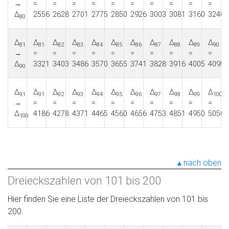
→
=
=
=
=
=
=
=
=
=
=
Δ
2556
2628
2701
2775
2850
2926
3003
3081
3160
3240
80
Δ
Δ
Δ
Δ
Δ
Δ
Δ
Δ
Δ
Δ
Δ
81
81
82
83
84
85
86
87
88
89
90
→
=
=
=
=
=
=
=
=
=
=
Δ
3321
3403
3486
3570
3655
3741
3828
3916
4005
4095
90
Δ
Δ
Δ
Δ
Δ
Δ
Δ
Δ
Δ
Δ
Δ
91
91
92
93
94
95
96
97
98
99
100
→
=
=
=
=
=
=
=
=
=
=
Δ
4186
4278
4371
4465
4560
4656
4753
4851
4950
5050
100
nach oben
Dreieckszahlen von 101 bis 200
Hier finden Sie eine Liste der Dreieckszahlen von 101 bis
200.