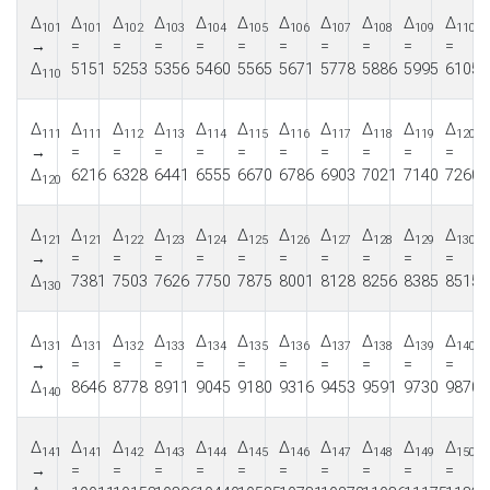
Δ
Δ
Δ
Δ
Δ
Δ
Δ
Δ
Δ
Δ
Δ
101
101
102
103
104
105
106
107
108
109
110
→
=
=
=
=
=
=
=
=
=
=
Δ
5151
5253
5356
5460
5565
5671
5778
5886
5995
6105
110
Δ
Δ
Δ
Δ
Δ
Δ
Δ
Δ
Δ
Δ
Δ
111
111
112
113
114
115
116
117
118
119
120
→
=
=
=
=
=
=
=
=
=
=
Δ
6216
6328
6441
6555
6670
6786
6903
7021
7140
7260
120
Δ
Δ
Δ
Δ
Δ
Δ
Δ
Δ
Δ
Δ
Δ
121
121
122
123
124
125
126
127
128
129
130
→
=
=
=
=
=
=
=
=
=
=
Δ
7381
7503
7626
7750
7875
8001
8128
8256
8385
8515
130
Δ
Δ
Δ
Δ
Δ
Δ
Δ
Δ
Δ
Δ
Δ
131
131
132
133
134
135
136
137
138
139
140
→
=
=
=
=
=
=
=
=
=
=
Δ
8646
8778
8911
9045
9180
9316
9453
9591
9730
9870
140
Δ
Δ
Δ
Δ
Δ
Δ
Δ
Δ
Δ
Δ
Δ
141
141
142
143
144
145
146
147
148
149
150
→
=
=
=
=
=
=
=
=
=
=