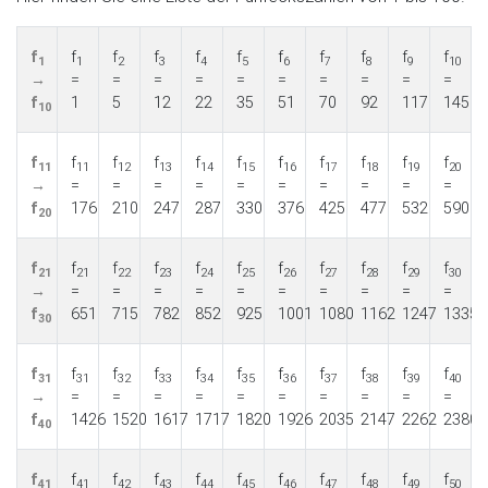
f
f
f
f
f
f
f
f
f
f
f
1
1
2
3
4
5
6
7
8
9
10
→
=
=
=
=
=
=
=
=
=
=
f
1
5
12
22
35
51
70
92
117
145
10
f
f
f
f
f
f
f
f
f
f
f
11
11
12
13
14
15
16
17
18
19
20
→
=
=
=
=
=
=
=
=
=
=
f
176
210
247
287
330
376
425
477
532
590
20
f
f
f
f
f
f
f
f
f
f
f
21
21
22
23
24
25
26
27
28
29
30
→
=
=
=
=
=
=
=
=
=
=
f
651
715
782
852
925
1001
1080
1162
1247
1335
30
f
f
f
f
f
f
f
f
f
f
f
31
31
32
33
34
35
36
37
38
39
40
→
=
=
=
=
=
=
=
=
=
=
f
1426
1520
1617
1717
1820
1926
2035
2147
2262
2380
40
f
f
f
f
f
f
f
f
f
f
f
41
41
42
43
44
45
46
47
48
49
50