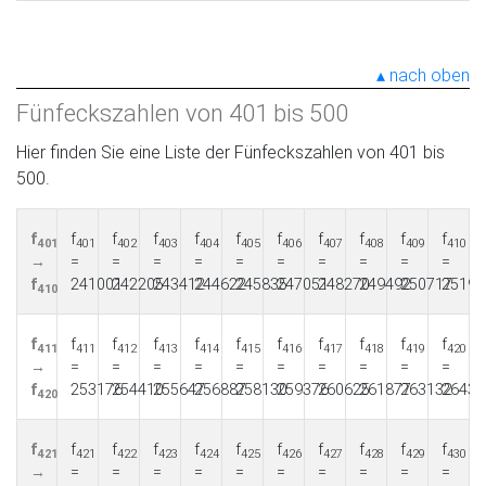
nach oben
Fünfeckszahlen von 401 bis 500
Hier finden Sie eine Liste der Fünfeckszahlen von 401 bis
500.
f
f
f
f
f
f
f
f
f
f
f
401
401
402
403
404
405
406
407
408
409
410
→
=
=
=
=
=
=
=
=
=
=
f
241001
242205
243412
244622
245835
247051
248270
249492
250717
25194
410
f
f
f
f
f
f
f
f
f
f
f
411
411
412
413
414
415
416
417
418
419
420
→
=
=
=
=
=
=
=
=
=
=
f
253176
254410
255647
256887
258130
259376
260625
261877
263132
26439
420
f
f
f
f
f
f
f
f
f
f
f
421
421
422
423
424
425
426
427
428
429
430
→
=
=
=
=
=
=
=
=
=
=