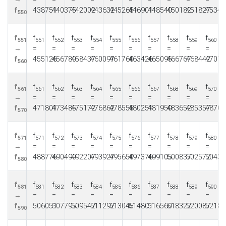
f
438751
440375
442002
443632
445265
446901
448540
450182
451827
45347
550
f
f
f
f
f
f
f
f
f
f
f
551
551
552
553
554
555
556
557
558
559
560
→
=
=
=
=
=
=
=
=
=
=
f
455126
456780
458437
460097
461760
463426
465095
466767
468442
47012
560
f
f
f
f
f
f
f
f
f
f
f
561
561
562
563
564
565
566
567
568
569
570
→
=
=
=
=
=
=
=
=
=
=
f
471801
473485
475172
476862
478555
480251
481950
483652
485357
48706
570
f
f
f
f
f
f
f
f
f
f
f
571
571
572
573
574
575
576
577
578
579
580
→
=
=
=
=
=
=
=
=
=
=
f
488776
490490
492207
493927
495650
497376
499105
500837
502572
50431
580
f
f
f
f
f
f
f
f
f
f
f
581
581
582
583
584
585
586
587
588
589
590
→
=
=
=
=
=
=
=
=
=
=
f
506051
507795
509542
511292
513045
514801
516560
518322
520087
52185
590