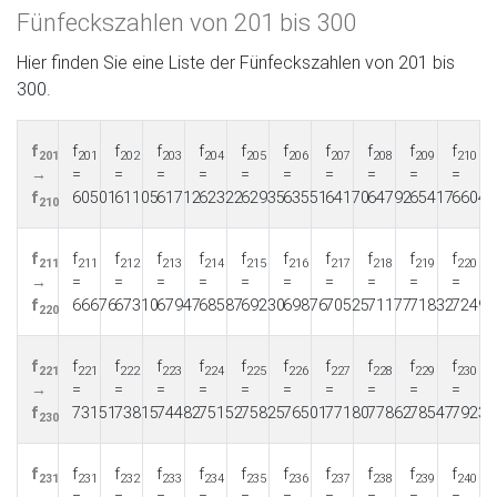
Fünfeckszahlen von 201 bis 300
Hier finden Sie eine Liste der Fünfeckszahlen von 201 bis
300.
f
f
f
f
f
f
f
f
f
f
f
201
201
202
203
204
205
206
207
208
209
210
→
=
=
=
=
=
=
=
=
=
=
f
60501
61105
61712
62322
62935
63551
64170
64792
65417
66045
210
f
f
f
f
f
f
f
f
f
f
f
211
211
212
213
214
215
216
217
218
219
220
→
=
=
=
=
=
=
=
=
=
=
f
66676
67310
67947
68587
69230
69876
70525
71177
71832
72490
220
f
f
f
f
f
f
f
f
f
f
f
221
221
222
223
224
225
226
227
228
229
230
→
=
=
=
=
=
=
=
=
=
=
f
73151
73815
74482
75152
75825
76501
77180
77862
78547
79235
230
f
f
f
f
f
f
f
f
f
f
f
231
231
232
233
234
235
236
237
238
239
240