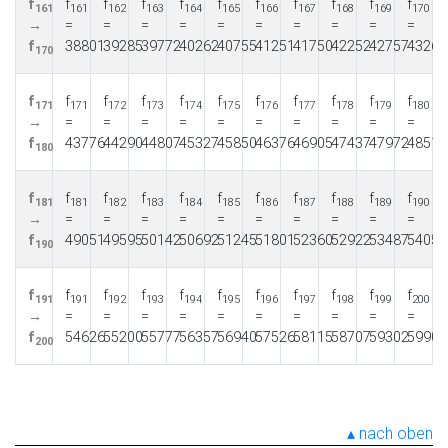
f
f
f
f
f
f
f
f
f
f
f
161
161
162
163
164
165
166
167
168
169
170
→
=
=
=
=
=
=
=
=
=
=
f
38801
39285
39772
40262
40755
41251
41750
42252
42757
43265
170
f
f
f
f
f
f
f
f
f
f
f
171
171
172
173
174
175
176
177
178
179
180
→
=
=
=
=
=
=
=
=
=
=
f
43776
44290
44807
45327
45850
46376
46905
47437
47972
48510
180
f
f
f
f
f
f
f
f
f
f
f
181
181
182
183
184
185
186
187
188
189
190
→
=
=
=
=
=
=
=
=
=
=
f
49051
49595
50142
50692
51245
51801
52360
52922
53487
54055
190
f
f
f
f
f
f
f
f
f
f
f
191
191
192
193
194
195
196
197
198
199
200
→
=
=
=
=
=
=
=
=
=
=
f
54626
55200
55777
56357
56940
57526
58115
58707
59302
59900
200
nach oben