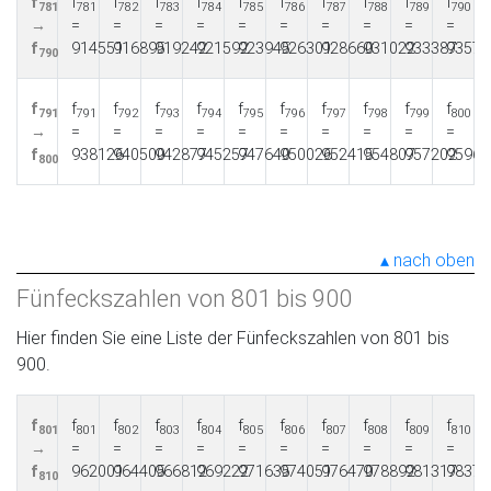
f
f
f
f
f
f
f
f
f
f
f
781
781
782
783
784
785
786
787
788
789
790
→
=
=
=
=
=
=
=
=
=
=
f
914551
916895
919242
921592
923945
926301
928660
931022
933387
93575
790
f
f
f
f
f
f
f
f
f
f
f
791
791
792
793
794
795
796
797
798
799
800
→
=
=
=
=
=
=
=
=
=
=
f
938126
940500
942877
945257
947640
950026
952415
954807
957202
95960
800
nach oben
Fünfeckszahlen von 801 bis 900
Hier finden Sie eine Liste der Fünfeckszahlen von 801 bis
900.
f
f
f
f
f
f
f
f
f
f
f
801
801
802
803
804
805
806
807
808
809
810
→
=
=
=
=
=
=
=
=
=
=
f
962001
964405
966812
969222
971635
974051
976470
978892
981317
98374
810