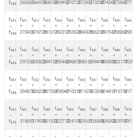
f
265651
266915
268182
269452
270725
272001
273280
274562
275847
27713
430
f
f
f
f
f
f
f
f
f
f
f
431
431
432
433
434
435
436
437
438
439
440
→
=
=
=
=
=
=
=
=
=
=
f
278426
279720
281017
282317
283620
284926
286235
287547
288862
29018
440
f
f
f
f
f
f
f
f
f
f
f
441
441
442
443
444
445
446
447
448
449
450
→
=
=
=
=
=
=
=
=
=
=
f
291501
292825
294152
295482
296815
298151
299490
300832
302177
30352
450
f
f
f
f
f
f
f
f
f
f
f
451
451
452
453
454
455
456
457
458
459
460
→
=
=
=
=
=
=
=
=
=
=
f
304876
306230
307587
308947
310310
311676
313045
314417
315792
31717
460
f
f
f
f
f
f
f
f
f
f
f
461
461
462
463
464
465
466
467
468
469
470
→
=
=
=
=
=
=
=
=
=
=
f
318551
319935
321322
322712
324105
325501
326900
328302
329707
33111
470