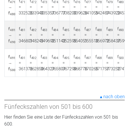
f
f
f
f
f
f
f
f
f
f
f
471
471
472
473
474
475
476
477
478
479
480
→
=
=
=
=
=
=
=
=
=
=
f
332526
333940
335357
336777
338200
339626
341055
342487
343922
34536
480
f
f
f
f
f
f
f
f
f
f
f
481
481
482
483
484
485
486
487
488
489
490
→
=
=
=
=
=
=
=
=
=
=
f
346801
348245
349692
351142
352595
354051
355510
356972
358437
35990
490
f
f
f
f
f
f
f
f
f
f
f
491
491
492
493
494
495
496
497
498
499
500
→
=
=
=
=
=
=
=
=
=
=
f
361376
362850
364327
365807
367290
368776
370265
371757
373252
37475
500
nach oben
Fünfeckszahlen von 501 bis 600
Hier finden Sie eine Liste der Fünfeckszahlen von 501 bis
600.