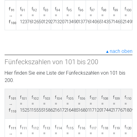
f
f
f
f
f
f
f
f
f
f
f
91
91
92
93
94
95
96
97
98
99
100
→
=
=
=
=
=
=
=
=
=
=
f
12376
12650
12927
13207
13490
13776
14065
14357
14652
14950
100
nach oben
Fünfeckszahlen von 101 bis 200
Hier finden Sie eine Liste der Fünfeckszahlen von 101 bis
200.
f
f
f
f
f
f
f
f
f
f
f
101
101
102
103
104
105
106
107
108
109
110
→
=
=
=
=
=
=
=
=
=
=
f
15251
15555
15862
16172
16485
16801
17120
17442
17767
18095
110
f
f
f
f
f
f
f
f
f
f
f
111
111
112
113
114
115
116
117
118
119
120
→
=
=
=
=
=
=
=
=
=
=