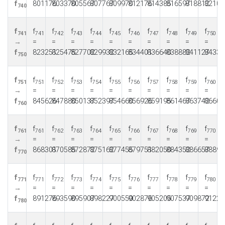
f
801176
803370
805567
807767
809970
812176
814385
816597
818812
82103
740
f
f
f
f
f
f
f
f
f
f
f
741
741
742
743
744
745
746
747
748
749
750
→
=
=
=
=
=
=
=
=
=
=
f
823251
825475
827702
829932
832165
834401
836640
838882
841127
84337
750
f
f
f
f
f
f
f
f
f
f
f
751
751
752
753
754
755
756
757
758
759
760
→
=
=
=
=
=
=
=
=
=
=
f
845626
847880
850137
852397
854660
856926
859195
861467
863742
86602
760
f
f
f
f
f
f
f
f
f
f
f
761
761
762
763
764
765
766
767
768
769
770
→
=
=
=
=
=
=
=
=
=
=
f
868301
870585
872872
875162
877455
879751
882050
884352
886657
88896
770
f
f
f
f
f
f
f
f
f
f
f
771
771
772
773
774
775
776
777
778
779
780
→
=
=
=
=
=
=
=
=
=
=
f
891276
893590
895907
898227
900550
902876
905205
907537
909872
91221
780