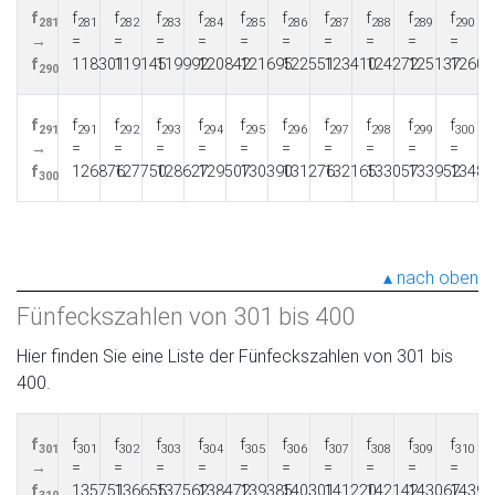
f
f
f
f
f
f
f
f
f
f
f
281
281
282
283
284
285
286
287
288
289
290
→
=
=
=
=
=
=
=
=
=
=
f
118301
119145
119992
120842
121695
122551
123410
124272
125137
12600
290
f
f
f
f
f
f
f
f
f
f
f
291
291
292
293
294
295
296
297
298
299
300
→
=
=
=
=
=
=
=
=
=
=
f
126876
127750
128627
129507
130390
131276
132165
133057
133952
13485
300
nach oben
Fünfeckszahlen von 301 bis 400
Hier finden Sie eine Liste der Fünfeckszahlen von 301 bis
400.
f
f
f
f
f
f
f
f
f
f
f
301
301
302
303
304
305
306
307
308
309
310
→
=
=
=
=
=
=
=
=
=
=
f
135751
136655
137562
138472
139385
140301
141220
142142
143067
14399
310