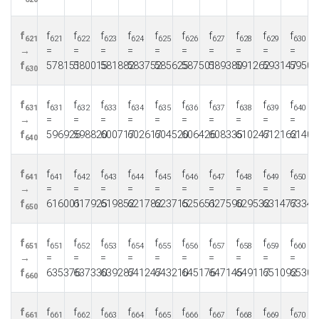
f
f
f
f
f
f
f
f
f
f
f
621
621
622
623
624
625
626
627
628
629
630
→
=
=
=
=
=
=
=
=
=
=
f
578151
580015
581882
583752
585625
587501
589380
591262
593147
59503
630
f
f
f
f
f
f
f
f
f
f
f
631
631
632
633
634
635
636
637
638
639
640
→
=
=
=
=
=
=
=
=
=
=
f
596926
598820
600717
602617
604520
606426
608335
610247
612162
61408
640
f
f
f
f
f
f
f
f
f
f
f
641
641
642
643
644
645
646
647
648
649
650
→
=
=
=
=
=
=
=
=
=
=
f
616001
617925
619852
621782
623715
625651
627590
629532
631477
63342
650
f
f
f
f
f
f
f
f
f
f
f
651
651
652
653
654
655
656
657
658
659
660
→
=
=
=
=
=
=
=
=
=
=
f
635376
637330
639287
641247
643210
645176
647145
649117
651092
65307
660
f
f
f
f
f
f
f
f
f
f
f
661
661
662
663
664
665
666
667
668
669
670