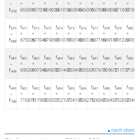
→
=
=
=
=
=
=
=
=
=
=
f
655051
657035
659022
661012
663005
665001
667000
669002
671007
67301
670
f
f
f
f
f
f
f
f
f
f
f
671
671
672
673
674
675
676
677
678
679
680
→
=
=
=
=
=
=
=
=
=
=
f
675026
677040
679057
681077
683100
685126
687155
689187
691222
69326
680
f
f
f
f
f
f
f
f
f
f
f
681
681
682
683
684
685
686
687
688
689
690
→
=
=
=
=
=
=
=
=
=
=
f
695301
697345
699392
701442
703495
705551
707610
709672
711737
71380
690
f
f
f
f
f
f
f
f
f
f
f
691
691
692
693
694
695
696
697
698
699
700
→
=
=
=
=
=
=
=
=
=
=
f
715876
717950
720027
722107
724190
726276
728365
730457
732552
73465
700
nach oben