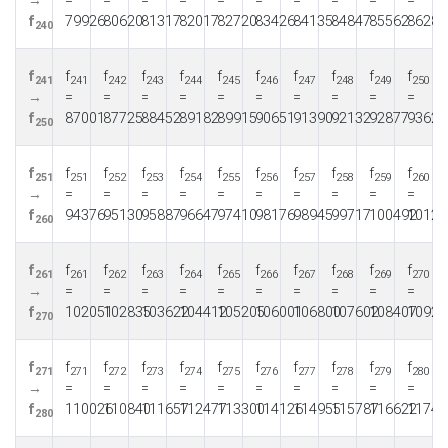
→
=
=
=
=
=
=
=
=
=
=
f
79926
80620
81317
82017
82720
83426
84135
84847
85562
86280
240
f
f
f
f
f
f
f
f
f
f
f
241
241
242
243
244
245
246
247
248
249
250
→
=
=
=
=
=
=
=
=
=
=
f
87001
87725
88452
89182
89915
90651
91390
92132
92877
93625
250
f
f
f
f
f
f
f
f
f
f
f
251
251
252
253
254
255
256
257
258
259
260
→
=
=
=
=
=
=
=
=
=
=
f
94376
95130
95887
96647
97410
98176
98945
99717
100492
10127
260
f
f
f
f
f
f
f
f
f
f
f
261
261
262
263
264
265
266
267
268
269
270
→
=
=
=
=
=
=
=
=
=
=
f
102051
102835
103622
104412
105205
106001
106800
107602
108407
10921
270
f
f
f
f
f
f
f
f
f
f
f
271
271
272
273
274
275
276
277
278
279
280
→
=
=
=
=
=
=
=
=
=
=
f
110026
110840
111657
112477
113300
114126
114955
115787
116622
11746
280