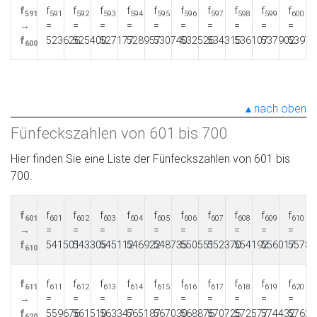
f
f
f
f
f
f
f
f
f
f
f
591
591
592
593
594
595
596
597
598
599
600
→
=
=
=
=
=
=
=
=
=
=
f
523626
525400
527177
528957
530740
532526
534315
536107
537902
53970
600
nach oben
Fünfeckszahlen von 601 bis 700
Hier finden Sie eine Liste der Fünfeckszahlen von 601 bis
700.
f
f
f
f
f
f
f
f
f
f
f
601
601
602
603
604
605
606
607
608
609
610
→
=
=
=
=
=
=
=
=
=
=
f
541501
543305
545112
546922
548735
550551
552370
554192
556017
55784
610
f
f
f
f
f
f
f
f
f
f
f
611
611
612
613
614
615
616
617
618
619
620
→
=
=
=
=
=
=
=
=
=
=
f
559676
561510
563347
565187
567030
568876
570725
572577
574432
57629
620