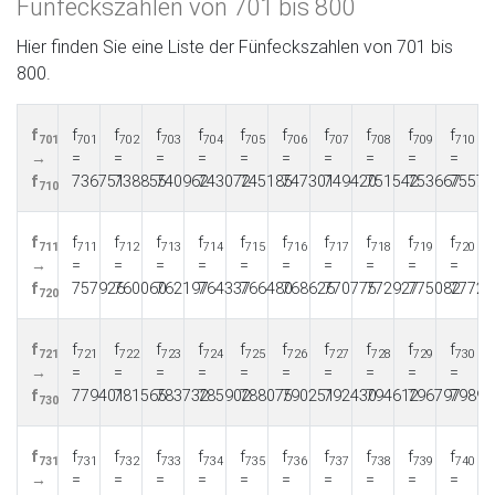
Fünfeckszahlen von 701 bis 800
Hier finden Sie eine Liste der Fünfeckszahlen von 701 bis
800.
f
f
f
f
f
f
f
f
f
f
f
701
701
702
703
704
705
706
707
708
709
710
→
=
=
=
=
=
=
=
=
=
=
f
736751
738855
740962
743072
745185
747301
749420
751542
753667
75579
710
f
f
f
f
f
f
f
f
f
f
f
711
711
712
713
714
715
716
717
718
719
720
→
=
=
=
=
=
=
=
=
=
=
f
757926
760060
762197
764337
766480
768626
770775
772927
775082
77724
720
f
f
f
f
f
f
f
f
f
f
f
721
721
722
723
724
725
726
727
728
729
730
→
=
=
=
=
=
=
=
=
=
=
f
779401
781565
783732
785902
788075
790251
792430
794612
796797
79898
730
f
f
f
f
f
f
f
f
f
f
f
731
731
732
733
734
735
736
737
738
739
740
→
=
=
=
=
=
=
=
=
=
=