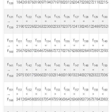
f
18426
18760
19097
19437
19780
20126
20475
20827
21182
21540
120
f
f
f
f
f
f
f
f
f
f
f
121
121
122
123
124
125
126
127
128
129
130
→
=
=
=
=
=
=
=
=
=
=
f
21901
22265
22632
23002
23375
23751
24130
24512
24897
25285
130
f
f
f
f
f
f
f
f
f
f
f
131
131
132
133
134
135
136
137
138
139
140
→
=
=
=
=
=
=
=
=
=
=
f
25676
26070
26467
26867
27270
27676
28085
28497
28912
29330
140
f
f
f
f
f
f
f
f
f
f
f
141
141
142
143
144
145
146
147
148
149
150
→
=
=
=
=
=
=
=
=
=
=
f
29751
30175
30602
31032
31465
31901
32340
32782
33227
33675
150
f
f
f
f
f
f
f
f
f
f
f
151
151
152
153
154
155
156
157
158
159
160
→
=
=
=
=
=
=
=
=
=
=
f
34126
34580
35037
35497
35960
36426
36895
37367
37842
38320
160