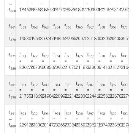
→
=
=
=
=
=
=
=
=
=
=
f
184626
185680
186737
187797
188860
189926
190995
192067
193142
19422
360
f
f
f
f
f
f
f
f
f
f
f
361
361
362
363
364
365
366
367
368
369
370
→
=
=
=
=
=
=
=
=
=
=
f
195301
196385
197472
198562
199655
200751
201850
202952
204057
20516
370
f
f
f
f
f
f
f
f
f
f
f
371
371
372
373
374
375
376
377
378
379
380
→
=
=
=
=
=
=
=
=
=
=
f
206276
207390
208507
209627
210750
211876
213005
214137
215272
21641
380
f
f
f
f
f
f
f
f
f
f
f
381
381
382
383
384
385
386
387
388
389
390
→
=
=
=
=
=
=
=
=
=
=
f
217551
218695
219842
220992
222145
223301
224460
225622
226787
22795
390
f
f
f
f
f
f
f
f
f
f
f
391
391
392
393
394
395
396
397
398
399
400
→
=
=
=
=
=
=
=
=
=
=
f
229126
230300
231477
232657
233840
235026
236215
237407
238602
23980
400