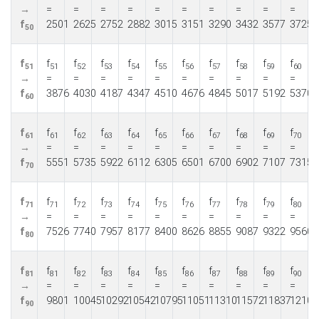
→
=
=
=
=
=
=
=
=
=
=
f
2501
2625
2752
2882
3015
3151
3290
3432
3577
3725
50
f
f
f
f
f
f
f
f
f
f
f
51
51
52
53
54
55
56
57
58
59
60
→
=
=
=
=
=
=
=
=
=
=
f
3876
4030
4187
4347
4510
4676
4845
5017
5192
5370
60
f
f
f
f
f
f
f
f
f
f
f
61
61
62
63
64
65
66
67
68
69
70
→
=
=
=
=
=
=
=
=
=
=
f
5551
5735
5922
6112
6305
6501
6700
6902
7107
7315
70
f
f
f
f
f
f
f
f
f
f
f
71
71
72
73
74
75
76
77
78
79
80
→
=
=
=
=
=
=
=
=
=
=
f
7526
7740
7957
8177
8400
8626
8855
9087
9322
9560
80
f
f
f
f
f
f
f
f
f
f
f
81
81
82
83
84
85
86
87
88
89
90
→
=
=
=
=
=
=
=
=
=
=
f
9801
10045
10292
10542
10795
11051
11310
11572
11837
12105
90