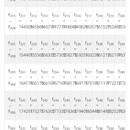
f
f
f
f
f
f
f
f
f
f
f
311
311
312
313
314
315
316
317
318
319
320
→
=
=
=
=
=
=
=
=
=
=
f
144926
145860
146797
147737
148680
149626
150575
151527
152482
15344
320
f
f
f
f
f
f
f
f
f
f
f
321
321
322
323
324
325
326
327
328
329
330
→
=
=
=
=
=
=
=
=
=
=
f
154401
155365
156332
157302
158275
159251
160230
161212
162197
16318
330
f
f
f
f
f
f
f
f
f
f
f
331
331
332
333
334
335
336
337
338
339
340
→
=
=
=
=
=
=
=
=
=
=
f
164176
165170
166167
167167
168170
169176
170185
171197
172212
17323
340
f
f
f
f
f
f
f
f
f
f
f
341
341
342
343
344
345
346
347
348
349
350
→
=
=
=
=
=
=
=
=
=
=
f
174251
175275
176302
177332
178365
179401
180440
181482
182527
18357
350
f
f
f
f
f
f
f
f
f
f
f
351
351
352
353
354
355
356
357
358
359
360