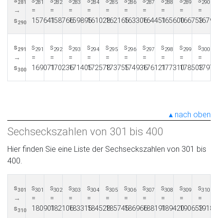
s
s
s
s
s
s
s
s
s
s
s
281
281
282
283
284
285
286
287
288
289
290
→
=
=
=
=
=
=
=
=
=
=
s
157641
158766
159895
161028
162165
163306
164451
165600
166753
16791
290
s
s
s
s
s
s
s
s
s
s
s
291
291
292
293
294
295
296
297
298
299
300
→
=
=
=
=
=
=
=
=
=
=
s
169071
170236
171405
172578
173755
174936
176121
177310
178503
17970
300
nach oben
Sechseckszahlen von 301 bis 400
Hier finden Sie eine Liste der Sechseckszahlen von 301 bis
400.
s
s
s
s
s
s
s
s
s
s
s
301
301
302
303
304
305
306
307
308
309
310
→
=
=
=
=
=
=
=
=
=
=
s
180901
182106
183315
184528
185745
186966
188191
189420
190653
19189
310