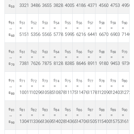
s
3321
3486
3655
3828
4005
4186
4371
4560
4753
4950
50
s
s
s
s
s
s
s
s
s
s
s
51
51
52
53
54
55
56
57
58
59
60
→
=
=
=
=
=
=
=
=
=
=
s
5151
5356
5565
5778
5995
6216
6441
6670
6903
7140
60
s
s
s
s
s
s
s
s
s
s
s
61
61
62
63
64
65
66
67
68
69
70
→
=
=
=
=
=
=
=
=
=
=
s
7381
7626
7875
8128
8385
8646
8911
9180
9453
9730
70
s
s
s
s
s
s
s
s
s
s
s
71
71
72
73
74
75
76
77
78
79
80
→
=
=
=
=
=
=
=
=
=
=
s
10011
10296
10585
10878
11175
11476
11781
12090
12403
12720
80
s
s
s
s
s
s
s
s
s
s
s
81
81
82
83
84
85
86
87
88
89
90
→
=
=
=
=
=
=
=
=
=
=
s
13041
13366
13695
14028
14365
14706
15051
15400
15753
16110
90