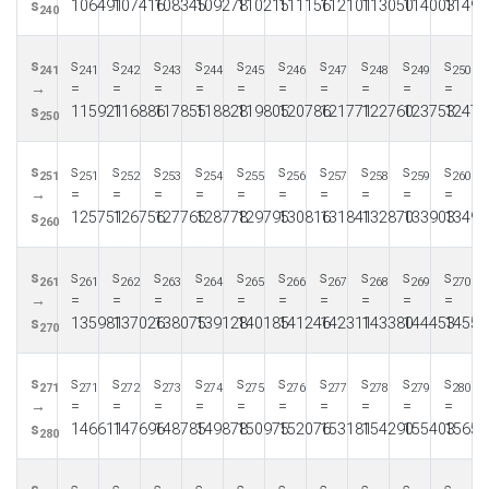
s
106491
107416
108345
109278
110215
111156
112101
113050
114003
11496
240
s
s
s
s
s
s
s
s
s
s
s
241
241
242
243
244
245
246
247
248
249
250
→
=
=
=
=
=
=
=
=
=
=
s
115921
116886
117855
118828
119805
120786
121771
122760
123753
12475
250
s
s
s
s
s
s
s
s
s
s
s
251
251
252
253
254
255
256
257
258
259
260
→
=
=
=
=
=
=
=
=
=
=
s
125751
126756
127765
128778
129795
130816
131841
132870
133903
13494
260
s
s
s
s
s
s
s
s
s
s
s
261
261
262
263
264
265
266
267
268
269
270
→
=
=
=
=
=
=
=
=
=
=
s
135981
137026
138075
139128
140185
141246
142311
143380
144453
14553
270
s
s
s
s
s
s
s
s
s
s
s
271
271
272
273
274
275
276
277
278
279
280
→
=
=
=
=
=
=
=
=
=
=
s
146611
147696
148785
149878
150975
152076
153181
154290
155403
15652
280