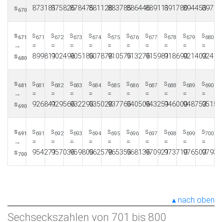
s
873181
875826
878475
881128
883785
886446
889111
891780
894453
89713
670
s
s
s
s
s
s
s
s
s
s
s
671
671
672
673
674
675
676
677
678
679
680
→
=
=
=
=
=
=
=
=
=
=
s
899811
902496
905185
907878
910575
913276
915981
918690
921403
92412
680
s
s
s
s
s
s
s
s
s
s
s
681
681
682
683
684
685
686
687
688
689
690
→
=
=
=
=
=
=
=
=
=
=
s
926841
929566
932295
935028
937765
940506
943251
946000
948753
95151
690
s
s
s
s
s
s
s
s
s
s
s
691
691
692
693
694
695
696
697
698
699
700
→
=
=
=
=
=
=
=
=
=
=
s
954271
957036
959805
962578
965355
968136
970921
973710
976503
97930
700
nach oben
Sechseckszahlen von 701 bis 800