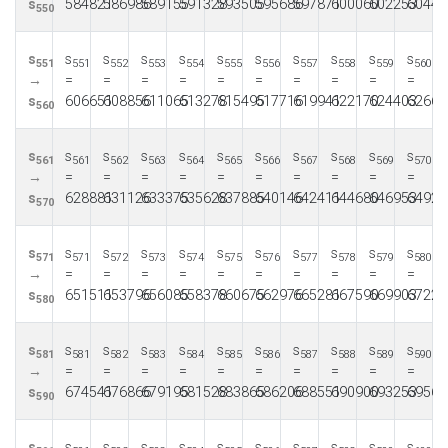
s
584821
586986
589155
591328
593505
595686
597871
600060
602253
60445
550
s
s
s
s
s
s
s
s
s
s
s
551
551
552
553
554
555
556
557
558
559
560
→
=
=
=
=
=
=
=
=
=
=
s
606651
608856
611065
613278
615495
617716
619941
622170
624403
62664
560
s
s
s
s
s
s
s
s
s
s
s
561
561
562
563
564
565
566
567
568
569
570
→
=
=
=
=
=
=
=
=
=
=
s
628881
631126
633375
635628
637885
640146
642411
644680
646953
64923
570
s
s
s
s
s
s
s
s
s
s
s
571
571
572
573
574
575
576
577
578
579
580
→
=
=
=
=
=
=
=
=
=
=
s
651511
653796
656085
658378
660675
662976
665281
667590
669903
67222
580
s
s
s
s
s
s
s
s
s
s
s
581
581
582
583
584
585
586
587
588
589
590
→
=
=
=
=
=
=
=
=
=
=
s
674541
676866
679195
681528
683865
686206
688551
690900
693253
69561
590
s
s
s
s
s
s
s
s
s
s
s