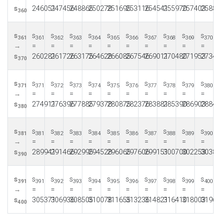
s
246051
247456
248865
250278
251695
253116
254541
255970
257403
25884
360
s
s
s
s
s
s
s
s
s
s
s
361
361
362
363
364
365
366
367
368
369
370
→
=
=
=
=
=
=
=
=
=
=
s
260281
261726
263175
264628
266085
267546
269011
270480
271953
27343
370
s
s
s
s
s
s
s
s
s
s
s
371
371
372
373
374
375
376
377
378
379
380
→
=
=
=
=
=
=
=
=
=
=
s
274911
276396
277885
279378
280875
282376
283881
285390
286903
28842
380
s
s
s
s
s
s
s
s
s
s
s
381
381
382
383
384
385
386
387
388
389
390
→
=
=
=
=
=
=
=
=
=
=
s
289941
291466
292995
294528
296065
297606
299151
300700
302253
30381
390
s
s
s
s
s
s
s
s
s
s
s
391
391
392
393
394
395
396
397
398
399
400
→
=
=
=
=
=
=
=
=
=
=
s
305371
306936
308505
310078
311655
313236
314821
316410
318003
31960
400