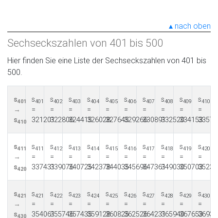
nach oben
Sechseckszahlen von 401 bis 500
Hier finden Sie eine Liste der Sechseckszahlen von 401 bis
500.
s
s
s
s
s
s
s
s
s
s
s
401
401
402
403
404
405
406
407
408
409
410
→
=
=
=
=
=
=
=
=
=
=
s
321201
322806
324415
326028
327645
329266
330891
332520
334153
33579
410
s
s
s
s
s
s
s
s
s
s
s
411
411
412
413
414
415
416
417
418
419
420
→
=
=
=
=
=
=
=
=
=
=
s
337431
339076
340725
342378
344035
345696
347361
349030
350703
35238
420
s
s
s
s
s
s
s
s
s
s
s
421
421
422
423
424
425
426
427
428
429
430
→
=
=
=
=
=
=
=
=
=
=
s
354061
355746
357435
359128
360825
362526
364231
365940
367653
36937
430