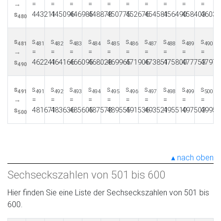
→
=
=
=
=
=
=
=
=
=
=
s
443211
445096
446985
448878
450775
452676
454581
456490
458403
46032
480
s
s
s
s
s
s
s
s
s
s
s
481
481
482
483
484
485
486
487
488
489
490
→
=
=
=
=
=
=
=
=
=
=
s
462241
464166
466095
468028
469965
471906
473851
475800
477753
47971
490
s
s
s
s
s
s
s
s
s
s
s
491
491
492
493
494
495
496
497
498
499
500
→
=
=
=
=
=
=
=
=
=
=
s
481671
483636
485605
487578
489555
491536
493521
495510
497503
49950
500
nach oben
Sechseckszahlen von 501 bis 600
Hier finden Sie eine Liste der Sechseckszahlen von 501 bis
600.