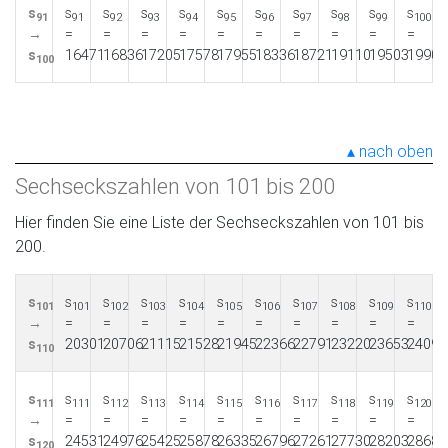
s
s
s
s
s
s
s
s
s
s
s
91
91
92
93
94
95
96
97
98
99
100
→
=
=
=
=
=
=
=
=
=
=
s
16471
16836
17205
17578
17955
18336
18721
19110
19503
19900
100
nach oben
Sechseckszahlen von 101 bis 200
Hier finden Sie eine Liste der Sechseckszahlen von 101 bis
200.
s
s
s
s
s
s
s
s
s
s
s
101
101
102
103
104
105
106
107
108
109
110
→
=
=
=
=
=
=
=
=
=
=
s
20301
20706
21115
21528
21945
22366
22791
23220
23653
24090
110
s
s
s
s
s
s
s
s
s
s
s
111
111
112
113
114
115
116
117
118
119
120
→
=
=
=
=
=
=
=
=
=
=
s
24531
24976
25425
25878
26335
26796
27261
27730
28203
28680
120