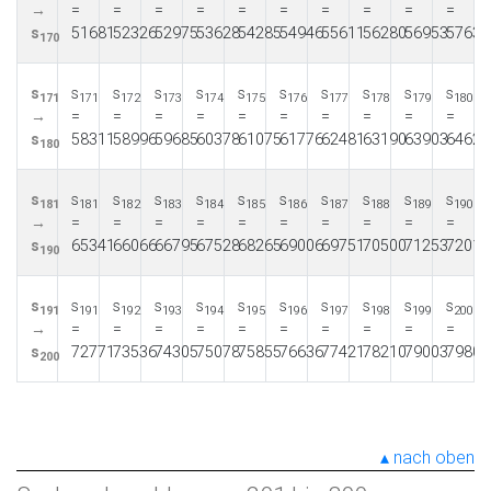
→
=
=
=
=
=
=
=
=
=
=
s
51681
52326
52975
53628
54285
54946
55611
56280
56953
57630
170
s
s
s
s
s
s
s
s
s
s
s
171
171
172
173
174
175
176
177
178
179
180
→
=
=
=
=
=
=
=
=
=
=
s
58311
58996
59685
60378
61075
61776
62481
63190
63903
64620
180
s
s
s
s
s
s
s
s
s
s
s
181
181
182
183
184
185
186
187
188
189
190
→
=
=
=
=
=
=
=
=
=
=
s
65341
66066
66795
67528
68265
69006
69751
70500
71253
72010
190
s
s
s
s
s
s
s
s
s
s
s
191
191
192
193
194
195
196
197
198
199
200
→
=
=
=
=
=
=
=
=
=
=
s
72771
73536
74305
75078
75855
76636
77421
78210
79003
79800
200
nach oben