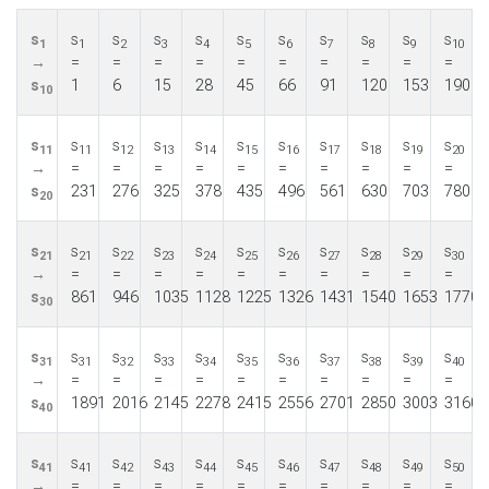
s
s
s
s
s
s
s
s
s
s
s
1
1
2
3
4
5
6
7
8
9
10
→
=
=
=
=
=
=
=
=
=
=
s
1
6
15
28
45
66
91
120
153
190
10
s
s
s
s
s
s
s
s
s
s
s
11
11
12
13
14
15
16
17
18
19
20
→
=
=
=
=
=
=
=
=
=
=
s
231
276
325
378
435
496
561
630
703
780
20
s
s
s
s
s
s
s
s
s
s
s
21
21
22
23
24
25
26
27
28
29
30
→
=
=
=
=
=
=
=
=
=
=
s
861
946
1035
1128
1225
1326
1431
1540
1653
1770
30
s
s
s
s
s
s
s
s
s
s
s
31
31
32
33
34
35
36
37
38
39
40
→
=
=
=
=
=
=
=
=
=
=
s
1891
2016
2145
2278
2415
2556
2701
2850
3003
3160
40
s
s
s
s
s
s
s
s
s
s
s
41
41
42
43
44
45
46
47
48
49
50
→
=
=
=
=
=
=
=
=
=
=