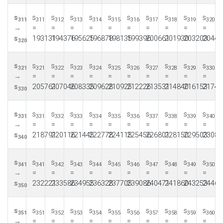
s
s
s
s
s
s
s
s
s
s
s
311
311
312
313
314
315
316
317
318
319
320
→
=
=
=
=
=
=
=
=
=
=
s
193131
194376
195625
196878
198135
199396
200661
201930
203203
20448
320
s
s
s
s
s
s
s
s
s
s
s
321
321
322
323
324
325
326
327
328
329
330
→
=
=
=
=
=
=
=
=
=
=
s
205761
207046
208335
209628
210925
212226
213531
214840
216153
21747
330
s
s
s
s
s
s
s
s
s
s
s
331
331
332
333
334
335
336
337
338
339
340
→
=
=
=
=
=
=
=
=
=
=
s
218791
220116
221445
222778
224115
225456
226801
228150
229503
23086
340
s
s
s
s
s
s
s
s
s
s
s
341
341
342
343
344
345
346
347
348
349
350
→
=
=
=
=
=
=
=
=
=
=
s
232221
233586
234955
236328
237705
239086
240471
241860
243253
24465
350
s
s
s
s
s
s
s
s
s
s
s
351
351
352
353
354
355
356
357
358
359
360
→
=
=
=
=
=
=
=
=
=
=