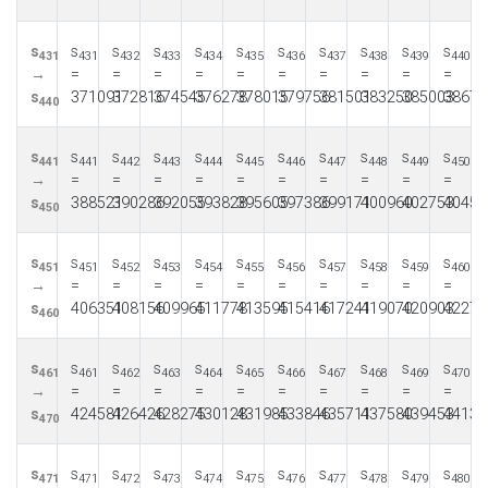
s
s
s
s
s
s
s
s
s
s
s
431
431
432
433
434
435
436
437
438
439
440
→
=
=
=
=
=
=
=
=
=
=
s
371091
372816
374545
376278
378015
379756
381501
383250
385003
38676
440
s
s
s
s
s
s
s
s
s
s
s
441
441
442
443
444
445
446
447
448
449
450
→
=
=
=
=
=
=
=
=
=
=
s
388521
390286
392055
393828
395605
397386
399171
400960
402753
40455
450
s
s
s
s
s
s
s
s
s
s
s
451
451
452
453
454
455
456
457
458
459
460
→
=
=
=
=
=
=
=
=
=
=
s
406351
408156
409965
411778
413595
415416
417241
419070
420903
42274
460
s
s
s
s
s
s
s
s
s
s
s
461
461
462
463
464
465
466
467
468
469
470
→
=
=
=
=
=
=
=
=
=
=
s
424581
426426
428275
430128
431985
433846
435711
437580
439453
44133
470
s
s
s
s
s
s
s
s
s
s
s
471
471
472
473
474
475
476
477
478
479
480