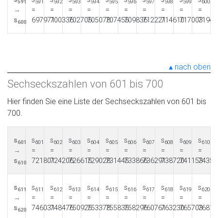
591
591
592
593
594
595
596
597
598
599
600
→
=
=
=
=
=
=
=
=
=
=
s
697971
700336
702705
705078
707455
709836
712221
714610
717003
71940
600
nach oben
Sechseckszahlen von 601 bis 700
Hier finden Sie eine Liste der Sechseckszahlen von 601 bis
700.
s
s
s
s
s
s
s
s
s
s
s
601
601
602
603
604
605
606
607
608
609
610
→
=
=
=
=
=
=
=
=
=
=
s
721801
724206
726615
729028
731445
733866
736291
738720
741153
74359
610
s
s
s
s
s
s
s
s
s
s
s
611
611
612
613
614
615
616
617
618
619
620
→
=
=
=
=
=
=
=
=
=
=
s
746031
748476
750925
753378
755835
758296
760761
763230
765703
76818
620