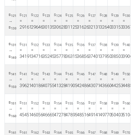
s
s
s
s
s
s
s
s
s
s
s
121
121
122
123
124
125
126
127
128
129
130
→
=
=
=
=
=
=
=
=
=
=
s
29161
29646
30135
30628
31125
31626
32131
32640
33153
33670
130
s
s
s
s
s
s
s
s
s
s
s
131
131
132
133
134
135
136
137
138
139
140
→
=
=
=
=
=
=
=
=
=
=
s
34191
34716
35245
35778
36315
36856
37401
37950
38503
39060
140
s
s
s
s
s
s
s
s
s
s
s
141
141
142
143
144
145
146
147
148
149
150
→
=
=
=
=
=
=
=
=
=
=
s
39621
40186
40755
41328
41905
42486
43071
43660
44253
44850
150
s
s
s
s
s
s
s
s
s
s
s
151
151
152
153
154
155
156
157
158
159
160
→
=
=
=
=
=
=
=
=
=
=
s
45451
46056
46665
47278
47895
48516
49141
49770
50403
51040
160
s
s
s
s
s
s
s
s
s
s
s
161
161
162
163
164
165
166
167
168
169
170