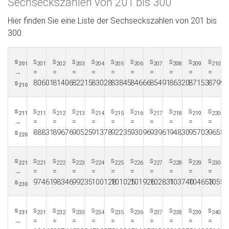
Sechseckszahlen von 201 bis 300
Hier finden Sie eine Liste der Sechseckszahlen von 201 bis
300.
s
s
s
s
s
s
s
s
s
s
s
201
201
202
203
204
205
206
207
208
209
210
→
=
=
=
=
=
=
=
=
=
=
s
80601
81406
82215
83028
83845
84666
85491
86320
87153
87990
210
s
s
s
s
s
s
s
s
s
s
s
211
211
212
213
214
215
216
217
218
219
220
→
=
=
=
=
=
=
=
=
=
=
s
88831
89676
90525
91378
92235
93096
93961
94830
95703
96580
220
s
s
s
s
s
s
s
s
s
s
s
221
221
222
223
224
225
226
227
228
229
230
→
=
=
=
=
=
=
=
=
=
=
s
97461
98346
99235
100128
101025
101926
102831
103740
104653
10557
230
s
s
s
s
s
s
s
s
s
s
s
231
231
232
233
234
235
236
237
238
239
240
→
=
=
=
=
=
=
=
=
=
=