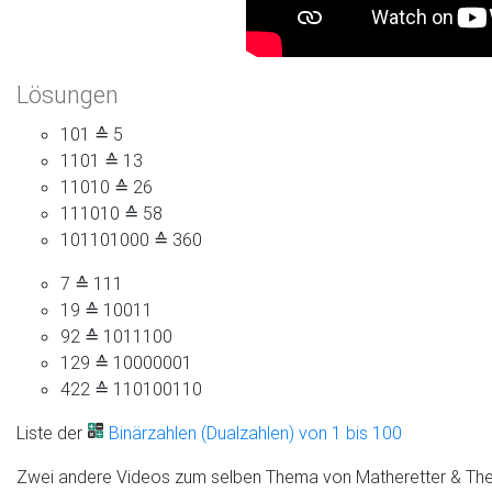
Lösungen
101 ≙ 5
1101 ≙ 13
11010 ≙ 26
111010 ≙ 58
101101000 ≙ 360
7 ≙ 111
19 ≙ 10011
92 ≙ 1011100
129 ≙ 10000001
422 ≙ 110100110
Liste der
Binärzahlen (Dualzahlen) von 1 bis 100
Zwei andere Videos zum selben Thema von Matheretter & Th