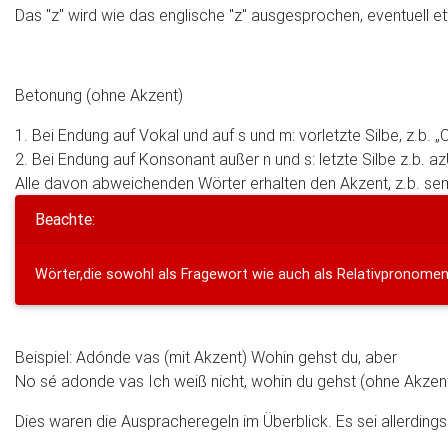
Das "z" wird wie das englische "z" ausgesprochen, eventuell e
Betonung (ohne Akzent)
1. Bei Endung auf Vokal und auf s und m: vorletzte Silbe, z.b. „
2. Bei Endung auf Konsonant außer n und s: letzte Silbe z.b. a
Alle davon abweichenden Wörter erhalten den Akzent, z.b. semá
Beachte:
Wörter,die sowohl als Fragewort wie auch als Relativpronomen
Beispiel: Adónde vas (mit Akzent) Wohin gehst du, aber
No sé adonde vas Ich weiß nicht, wohin du gehst (ohne Akzen
Dies waren die Auspracheregeln im Überblick. Es sei allerding