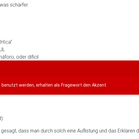
twas schärfer.
CHIca“
zUL
foro, oder difícil
 benutzt werden, erhalten als Fragewort den Akzent.
t)
s gesagt, dass man durch solch eine Auflistung und das Erklären 