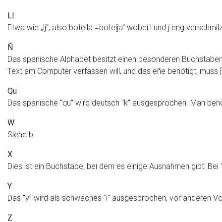
Ll
Etwa wie „lj“, also botella =botelja“ wobei l und j eng versch
Ñ
Das spanische Alphabet besitzt einen besonderen Buchstaben, 
Text am Computer verfassen will, und das eñe benötigt, muss 
Qu
Das spanische "qu" wird deutsch "k" ausgesprochen. Man benöti
W
Siehe b.
X
Dies ist ein Buchstabe, bei dem es einige Ausnahmen gibt: Bei 
Y
Das "y" wird als schwaches "i" ausgesprochen, vor anderen Voka
Z