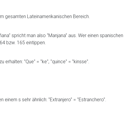
so im gesamten Lateinamerikanischen Bereich.
ñana" spricht man also "Manjana" aus. Wer einen spanischen
64 bzw. 165 eintippen.
erhalten: "Que" = "ke", "quince" = "kinsse".
 einem s sehr ähnlich: "Extranjero" = "Estranchero".