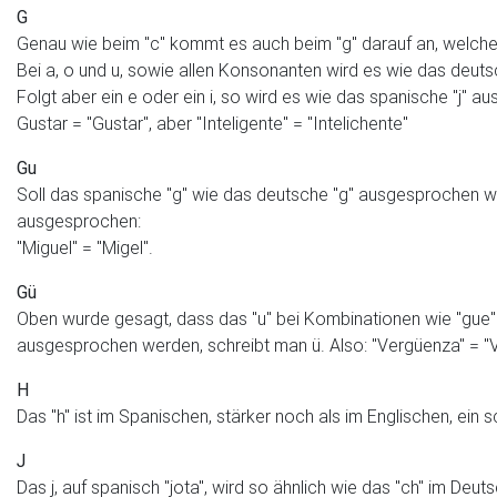
G
Genau wie beim "c" kommt es auch beim "g" darauf an, welche
Bei a, o und u, sowie allen Konsonanten wird es wie das deut
Folgt aber ein e oder ein i, so wird es wie das spanische "j" 
Gustar = "Gustar", aber "Inteligente" = "Intelichente"
Gu
Soll das spanische "g" wie das deutsche "g" ausgesprochen 
ausgesprochen:
"Miguel" = "Migel".
Gü
Oben wurde gesagt, dass das "u" bei Kombinationen wie "gue" o
ausgesprochen werden, schreibt man ü. Also: "Vergüenza" = "
H
Das "h" ist im Spanischen, stärker noch als im Englischen, ein
J
Das j, auf spanisch "jota", wird so ähnlich wie das "ch" im Deu