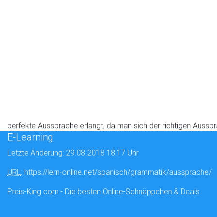
perfekte Aussprache erlangt, da man sich der richtigen Aussp
E-Learning
Letzte Änderung: 29.08.2018 18:17 Uhr
URL
: https://lern-online.net/spanisch/grammatik/aussprache/
Preis-King.com - Die besten Online-Schnäppchen & Deals