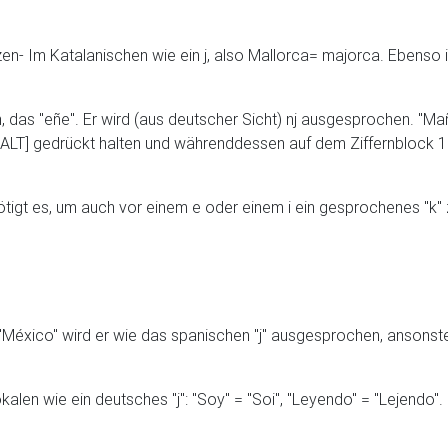
milzen- Im Katalanischen wie ein j, also Mallorca= majorca. Eben
das "eñe". Er wird (aus deutscher Sicht) nj ausgesprochen. "Ma
[ALT] gedrückt halten und währenddessen auf dem Ziffernblock 1
gt es, um auch vor einem e oder einem i ein gesprochenes "k" zu 
"México" wird er wie das spanischen "j" ausgesprochen, ansonsten
len wie ein deutsches "j": "Soy" = "Soi", "Leyendo" = "Lejendo".