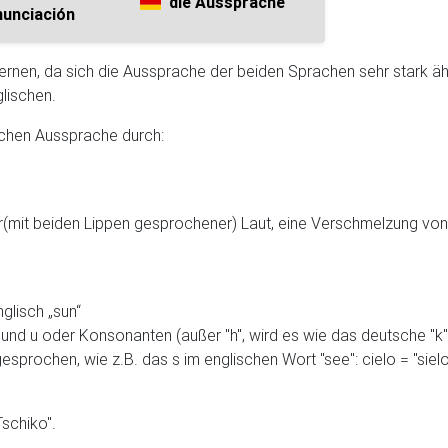
die Aussprache
nunciación
ernen, da sich die Aussprache der beiden Sprachen sehr stark äh
glischen.
schen Aussprache durch:
aler(mit beiden Lippen gesprochener) Laut, eine Verschmelzung v
glisch „sun“
o und u oder Konsonanten (außer "h", wird es wie das deutsche "
gesprochen, wie z.B. das s im englischen Wort "see": cielo = "sielo
Tschiko".