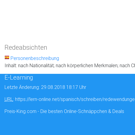
Redeabsichten
Personenbeschreibung
Inhalt: nach Nationalität; nach körperlichen Merkmalen; nach 
E-Learning
Letzte Änderung: 29.08.2018 18:17 Uhr
URL
: https://lern-online.net/spanisch/schreiben/redewendunge
Preis-King.com - Die besten Online-Schnäppchen & Deals