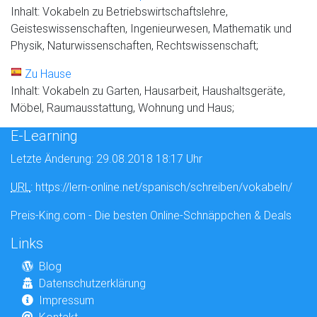
Inhalt: Vokabeln zu Betriebswirtschaftslehre,
Geisteswissenschaften, Ingenieurwesen, Mathematik und
Physik, Naturwissenschaften, Rechtswissenschaft;
Zu Hause
Inhalt: Vokabeln zu Garten, Hausarbeit, Haushaltsgeräte,
Möbel, Raumausstattung, Wohnung und Haus;
E-Learning
Letzte Änderung: 29.08.2018 18:17 Uhr
URL
: https://lern-online.net/spanisch/schreiben/vokabeln/
Preis-King.com - Die besten Online-Schnäppchen & Deals
Links
Blog
Datenschutzerklärung
Impressum