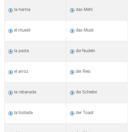
la harina
das Mehl
el muesli
das Müsli
la pasta
die Nudeln
el arroz
der Reis
la rebanada
die Scheibe
la tostada
der Toast