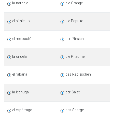
la naranja
die Orange
el pimiento
die Paprika
el melocotón
der Pfirsich
la ciruela
die Pflaume
el rábana
das Radieschen
la lechuga
der Salat
el espárrago
das Spargel