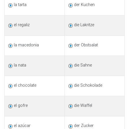
la tarta
der Kuchen
el regaliz
die Lakritze
la macedonia
der Obstsalat
la nata
die Sahne
el chocolate
die Schokolade
el gofre
die Waffel
el azúcar
der Zucker