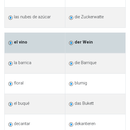
las nubes de azúcar
die Zuckerwatte
el vino
der Wein
la barrica
die Barrique
floral
blumig
el buqué
das Bukett
decantar
dekantieren