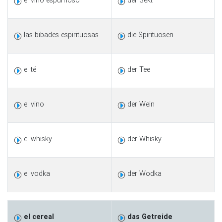
el vino espumoso
der Sekt
las bibades espirituosas
die Spirituosen
el té
der Tee
el vino
der Wein
el whisky
der Whisky
el vodka
der Wodka
el cereal
das Getreide