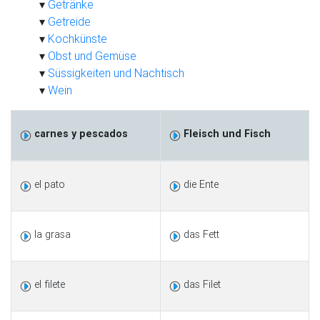
Getränke
Getreide
Kochkünste
Obst und Gemüse
Süssigkeiten und Nachtisch
Wein
carnes y pescados
Fleisch und Fisch
el pato
die Ente
la grasa
das Fett
el filete
das Filet