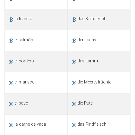
la ternera
das Kalbfleisch
el salmón
der Lachs
el cordero
das Lamm
el marisco
die Meeresfrüchte
el pavo
die Pute
la carne de vaca
das Rindfleisch