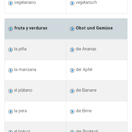
vegetariano
vegetarisch
fruta y verduras
Obst und Gemüse
la piña
die Ananas
la manzana
der Apfel
el plátano
die Banane
la pera
die Birne
el brécol
der Brokkoli