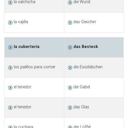
la salchicha
die Wurst
la vajilla
das Geschirr
la cubertería
das Besteck
los palillos para comer
die Essstäbchen
el tenedor
die Gabel
el tenedor
das Glas
la cuchara
der Löffel