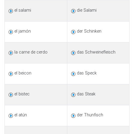
el salami
die Salami
el jamón
der Schinken
la carne de cerdo
das Schweinefleisch
el beicon
das Speck
el bistec
das Steak
el atún
der Thunfisch