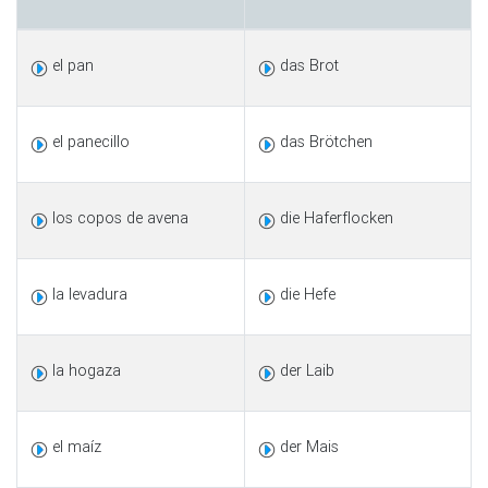
el pan
das Brot
el panecillo
das Brötchen
los copos de avena
die Haferflocken
la levadura
die Hefe
la hogaza
der Laib
el maíz
der Mais