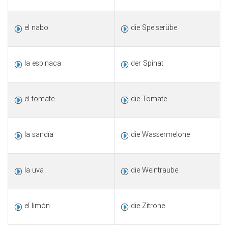
el nabo
die Speiserübe
la espinaca
der Spinat
el tomate
die Tomate
la sandía
die Wassermelone
la uva
die Weintraube
el limón
die Zitrone