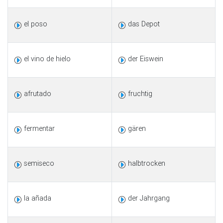
el poso
das Depot
el vino de hielo
der Eiswein
afrutado
fruchtig
fermentar
gären
semiseco
halbtrocken
la añada
der Jahrgang