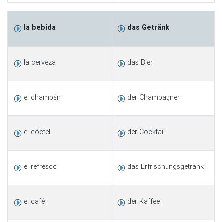
la bebida
das Getränk
la cerveza
das Bier
el champán
der Champagner
el cóctel
der Cocktail
el refresco
das Erfrischungsgetränk
el café
der Kaffee