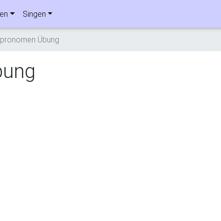
ben
Singen
ivpronomen Übung
bung