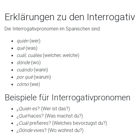
Erklärungen zu den Interrogat
Die Interrogativpronomen im Spanischen sind:
quién
(wer)
qué
(was)
cuál, cuáles
(welcher, welche)
dónde
(wo)
cuándo
(wann)
por qué
(warum)
cómo
(wie)
Beispiele für Interrogativpronomen
¿Quién
es? (Wer ist das?)
¿Qué
haces? (Was machst du?)
¿Cuál
prefieres? (Welches bevorzugst du?)
¿Dónde
vives? (Wo wohnst du?)