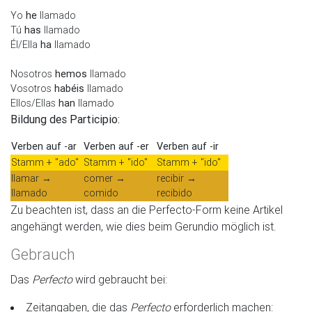
Yo
he
llamado
Tú
has
llamado
Él/Ella
ha
llamado
Nosotros
hemos
llamado
Vosotros
habéis
llamado
Ellos/Ellas
han
llamado
Bildung des Participio:
Verben auf -ar
Verben auf -er
Verben auf -ir
Stamm + "ado"
Stamm + "ido"
Stamm + "ido"
llamar →
comer →
recibir →
llamado
comido
recibido
Zu beachten ist, dass an die Perfecto-Form keine Artikel
angehängt werden, wie dies beim Gerundio möglich ist.
Gebrauch
Das
Perfecto
wird gebraucht bei:
Zeitangaben, die das
Perfecto
erforderlich machen: