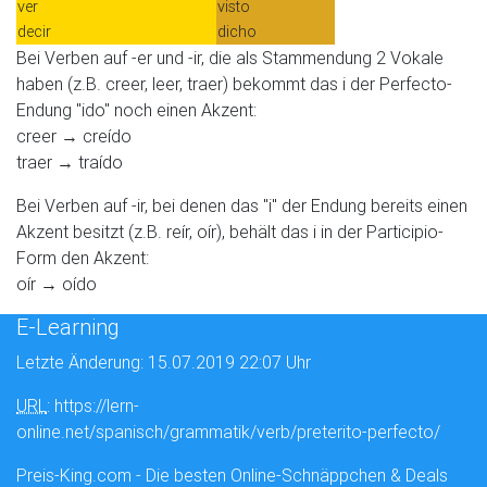
ver
visto
decir
dicho
Bei Verben auf -er und -ir, die als Stammendung 2 Vokale
haben (z.B. creer, leer, traer) bekommt das i der Perfecto-
Endung "ido" noch einen Akzent:
creer → creído
traer → traído
Bei Verben auf -ir, bei denen das "i" der Endung bereits einen
Akzent besitzt (z.B. reír, oír), behält das i in der Participio-
Form den Akzent:
oír → oído
E-Learning
Letzte Änderung: 15.07.2019 22:07 Uhr
URL
: https://lern-
online.net/spanisch/grammatik/verb/preterito-perfecto/
Preis-King.com - Die besten Online-Schnäppchen & Deals