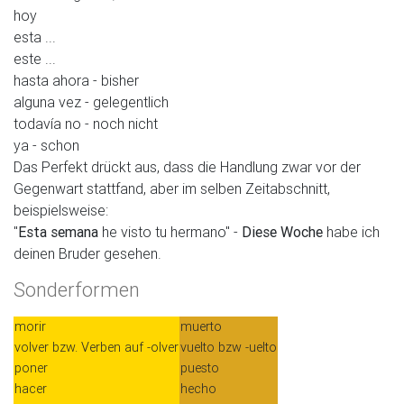
hoy
esta ...
este ...
hasta ahora - bisher
alguna vez - gelegentlich
todavía no - noch nicht
ya - schon
Das Perfekt drückt aus, dass die Handlung zwar vor der
Gegenwart stattfand, aber im selben Zeitabschnitt,
beispielsweise:
"
Esta semana
he visto tu hermano" -
Diese Woche
habe ich
deinen Bruder gesehen.
Sonderformen
morir
muerto
volver bzw. Verben auf -olver
vuelto bzw -uelto
poner
puesto
hacer
hecho