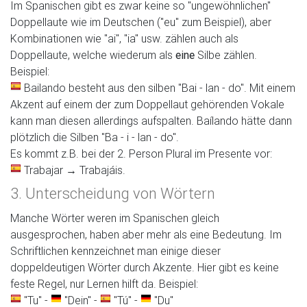
Im Spanischen gibt es zwar keine so "ungewöhnlichen"
Doppellaute wie im Deutschen ("eu" zum Beispiel), aber
Kombinationen wie "ai", "ia" usw. zählen auch als
Doppellaute, welche wiederum als
eine
Silbe zählen.
Beispiel:
Bailando besteht aus den silben "Bai - lan - do". Mit einem
Akzent auf einem der zum Doppellaut gehörenden Vokale
kann man diesen allerdings aufspalten. Baílando hätte dann
plötzlich die Silben "Ba - i - lan - do".
Es kommt z.B. bei der 2. Person Plural im Presente vor:
Trabajar → Trabajáis.
3. Unterscheidung von Wörtern
Manche Wörter weren im Spanischen gleich
ausgesprochen, haben aber mehr als eine Bedeutung. Im
Schriftlichen kennzeichnet man einige dieser
doppeldeutigen Wörter durch Akzente. Hier gibt es keine
feste Regel, nur Lernen hilft da. Beispiel:
"Tu" -
"Dein" -
"Tú" -
"Du"