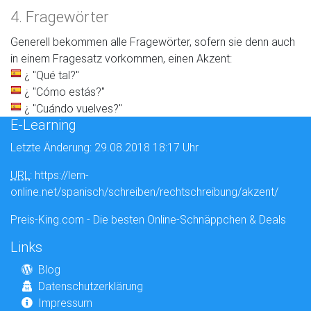
4. Fragewörter
Generell bekommen alle Fragewörter, sofern sie denn auch
in einem Fragesatz vorkommen, einen Akzent:
¿ "Qué tal?"
¿ "Cómo estás?"
¿ "Cuándo vuelves?"
E-Learning
Letzte Änderung: 29.08.2018 18:17 Uhr
URL
: https://lern-
online.net/spanisch/schreiben/rechtschreibung/akzent/
Preis-King.com - Die besten Online-Schnäppchen & Deals
Links
Blog
Datenschutzerklärung
Impressum