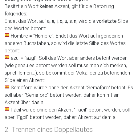
Besitzt ein Wort
keinen
Akzent, gilt für die Betonung
folgendes:
Endet das Wort auf
a, e, i, o, u, s, n
, wird die
vorletzte
Silbe
des Wortes betont:
Hombre = "H
o
mbre". Endet das Wort auf irgendeinen
anderen Buchstaben, so wird die letzte Silbe des Wortes
betont:
azul = "az
u
l". Soll das Wort aber anders betont werden
(
wie
genau es betont werden soll muss man sich merken,
sprich lernen...), so bekommt der Vokal der zu betonenden
Silbe einen Akzent:
Semáforo würde ohne den Akzent "Semaf
o
ro" betont. Es
soll aber "Sem
a
foro" betont werden, daher kommt ein
Akzent über das a.
Fácil würde ohne den Akzent "Fac
i
l" betont werden, soll
aber "F
a
cil" betont werden, daher: Akzent auf dem a
2. Trennen eines Doppellautes