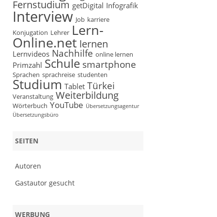
Fernstudium
getDigital
Infografik
Interview
Job
karriere
Lern-
Konjugation
Lehrer
Online.net
lernen
Nachhilfe
Lernvideos
online lernen
Schule
smartphone
Primzahl
Sprachen
sprachreise
studenten
Studium
Türkei
Tablet
Weiterbildung
Veranstaltung
YouTube
Wörterbuch
Übersetzungsagentur
Übersetzungsbüro
SEITEN
Autoren
Gastautor gesucht
WERBUNG