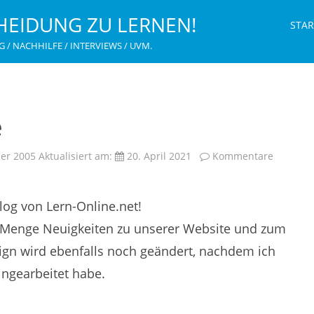
HEIDUNG ZU LERNEN!
STAR
G / NACHHILFE / INTERVIEWS / UVM.
e
er 2005
Aktualisiert am:
20. April 2021
Kommentare
og von Lern-Online.net!
de Menge Neuigkeiten zu unserer Website und zum
sign wird ebenfalls noch geändert, nachdem ich
ngearbeitet habe.