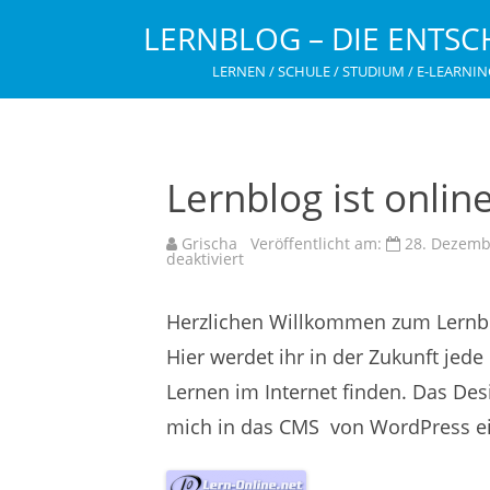
LERNBLOG – DIE ENTSC
LERNEN / SCHULE / STUDIUM / E-LEARNIN
Lernblog ist onlin
Grischa
Veröffentlicht am:
28. Dezemb
für
deaktiviert
Lernblog
ist
online
Herzlichen Willkommen zum Lernbl
Hier werdet ihr in der Zukunft je
Lernen im Internet finden. Das De
mich in das CMS von WordPress ei