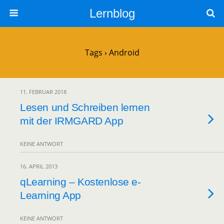
Lernblog
Tags › Android
11. FEBRUAR 2018
Lesen und Schreiben lernen
mit der IRMGARD App
KEINE ANTWORT
16. APRIL 2013
qLearning – Kostenlose e-
Learning App
KEINE ANTWORT