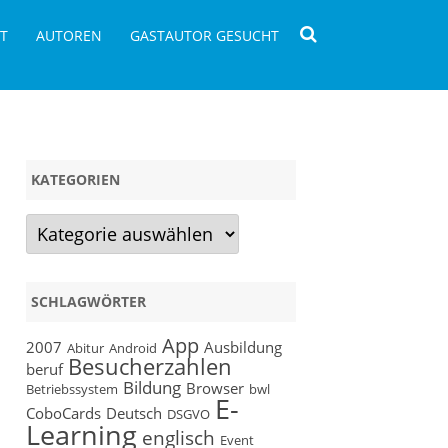
T
AUTOREN
GASTAUTOR GESUCHT
KATEGORIEN
Kategorien
SCHLAGWÖRTER
ng
ose
App
2007
Ausbildung
Abitur
Android
Besucherzahlen
g
beruf
Bildung
Browser
Betriebssystem
bwl
E-
CoboCards
Deutsch
DSGVO
Learning
englisch
Event