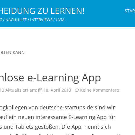
HEIDUNG ZU LERNEN!
STAR
G / NACHHILFE / INTERVIEWS / UVM.
ORTEN KANN
nlose e-Learning App
zu
013
Aktualisiert am:
18. April 2013
Keine Kommentare
qLearni
–
Kostenl
ogkollegen von deutsche-startups.de sind wir
e-
Learnin
App
uf ein neuen interessante E-Learning App für
 und Tablets gestoßen. Die App nennt sich