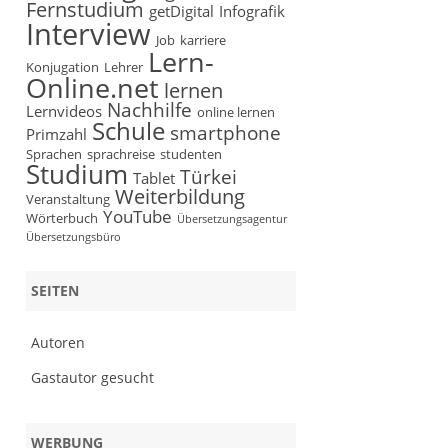
Fernstudium
getDigital
Infografik
Interview
Job
karriere
Lern-
Konjugation
Lehrer
Online.net
lernen
Nachhilfe
Lernvideos
online lernen
Schule
smartphone
Primzahl
Sprachen
sprachreise
studenten
Studium
Türkei
Tablet
Weiterbildung
Veranstaltung
YouTube
Wörterbuch
Übersetzungsagentur
Übersetzungsbüro
SEITEN
Autoren
Gastautor gesucht
WERBUNG