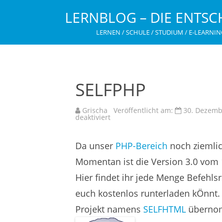
LERNBLOG – DIE ENTSC
LERNEN / SCHULE / STUDIUM / E-LEARNIN
SELFPHP
Grischa
Veröffentlicht am:
30. Dezemb
für
deaktiviert
SELFPHP
Da unser
PHP-Bereich
noch ziemlic
Momentan ist die Version 3.0 vom 
Hier findet ihr jede Menge Befehls
euch kostenlos runterladen kÖnnt.
Projekt namens
SELFHTML
überno