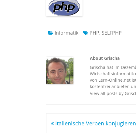
Informatik
PHP
,
SELFPHP
About Grischa
Grischa hat im Dezembe
Wirtschaftsinformatik u
von Lern-Online.net is
kostenfrei anbieten un
View all posts by Gris
Beitragsnavigation
Italienische Verben konjugieren