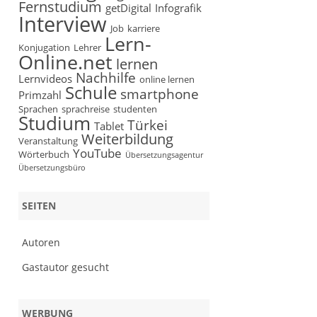
Fernstudium
getDigital
Infografik
Interview
Job
karriere
Lern-
Konjugation
Lehrer
Online.net
lernen
Nachhilfe
Lernvideos
online lernen
Schule
smartphone
Primzahl
Sprachen
sprachreise
studenten
Studium
Türkei
Tablet
Weiterbildung
Veranstaltung
YouTube
Wörterbuch
Übersetzungsagentur
Übersetzungsbüro
SEITEN
Autoren
Gastautor gesucht
WERBUNG