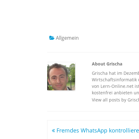
Allgemein
About Grischa
Grischa hat im Dezembe
Wirtschaftsinformatik u
von Lern-Online.net is
kostenfrei anbieten un
View all posts by Gris
Beitragsnavigation
Fremdes WhatsApp kontrollier