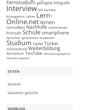
Fernstudium
getDigital
Infografik
Interview
Job
karriere
Lern-
Konjugation
Lehrer
Online.net
lernen
Nachhilfe
Lernvideos
online lernen
Schule
smartphone
Primzahl
Sprachen
sprachreise
studenten
Studium
Türkei
Tablet
Weiterbildung
Veranstaltung
YouTube
Wörterbuch
Übersetzungsagentur
Übersetzungsbüro
SEITEN
Autoren
Gastautor gesucht
WERBUNG