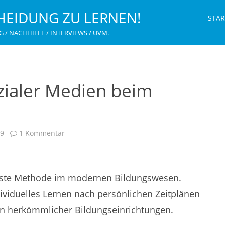
HEIDUNG ZU LERNEN!
STAR
G / NACHHILFE / INTERVIEWS / UVM.
zialer Medien beim
zu
19
1 Kommentar
Die
Bedeutung
sozialer
Medien
beim
Online-
lichste Methode im modernen Bildungswesen.
Lernen
viduelles Lernen nach persönlichen Zeitplänen
n herkömmlicher Bildungseinrichtungen.