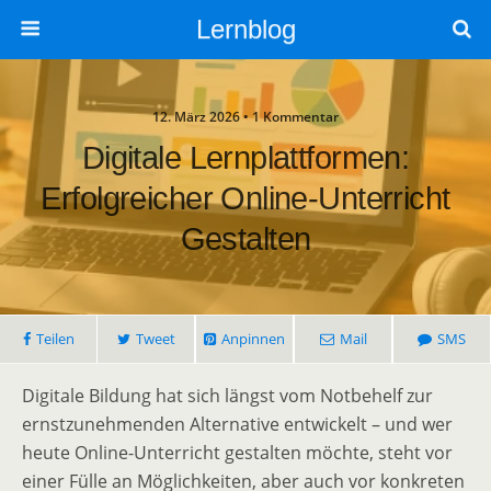
Lernblog
12. März 2026 • 1 Kommentar
Digitale Lernplattformen:
Erfolgreicher Online-Unterricht
Gestalten
Teilen
Tweet
Anpinnen
Mail
SMS
Digitale Bildung hat sich längst vom Notbehelf zur
ernstzunehmenden Alternative entwickelt – und wer
heute Online-Unterricht gestalten möchte, steht vor
einer Fülle an Möglichkeiten, aber auch vor konkreten