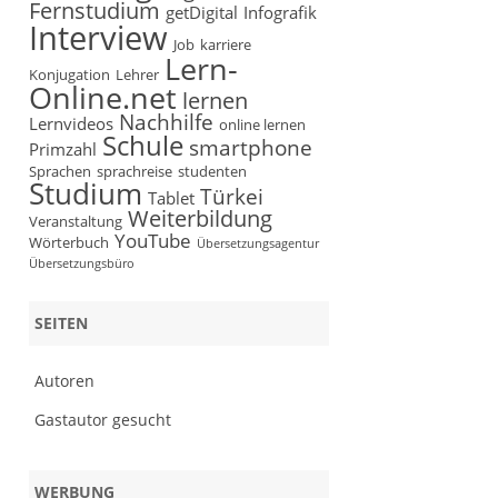
Fernstudium
getDigital
Infografik
Interview
Job
karriere
Lern-
Konjugation
Lehrer
Online.net
lernen
Nachhilfe
Lernvideos
online lernen
Schule
smartphone
Primzahl
Sprachen
sprachreise
studenten
Studium
Türkei
Tablet
Weiterbildung
Veranstaltung
YouTube
Wörterbuch
Übersetzungsagentur
Übersetzungsbüro
SEITEN
Autoren
Gastautor gesucht
WERBUNG