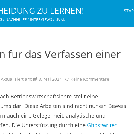
HEIDUNG ZU LERNEN!
STAR
G / NACHHILFE / INTERVIEWS / UVM.
en für das Verfassen einer
zu
Aktualisiert am:
8. Mai 2024
Keine Kommentare
Effektive
Strategien
für
ach Betriebswirtschaftslehre stellt eine
das
Verfassen
einer
ms dar. Diese Arbeiten sind nicht nur ein Beweis
BWL
Hausarbeit
rn auch eine Gelegenheit, analytische und
rfen. Die Unterstützung durch eine
Ghostwriter