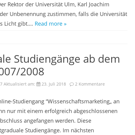
Einstein-
er Rektor der Universität Ulm, Karl Joachim
Universität
Ulm
r der Unbenennung zustimmen, falls die Universität
umbenannt
 Licht gibt….
Read more »
ale Studiengänge ab dem
007/2008
zu
07
Aktualisiert am:
23. Juli 2018
2 Kommentare
4
neue
postgraduale
nline-Studiengang “Wissenschaftsmarketing„ an
Studiengänge
ab
dem
kann nur mit einem erfolgreich abgeschlossenen
Wintersemeste
2007/2008
bschluss angefangen werden. Diese
graduale Studiengänge. Im nächsten