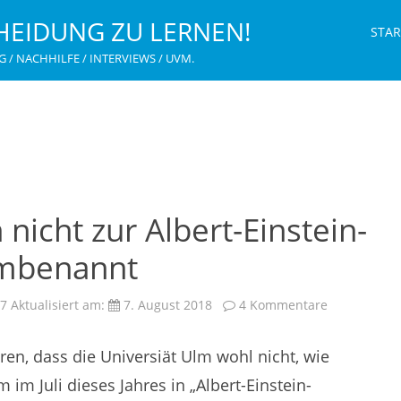
HEIDUNG ZU LERNEN!
STAR
G / NACHHILFE / INTERVIEWS / UVM.
nicht zur Albert-Einstein-
umbenannt
zu
07
Aktualisiert am:
7. August 2018
4 Kommentare
Uni
Ulm
wird
en, dass die Universiät Ulm wohl nicht, wie
doch
nicht
zur
im Juli dieses Jahres in „Albert-Einstein-
Albert-