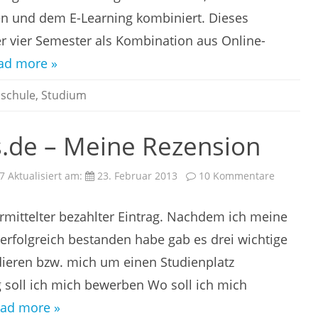
Blended
en und dem E-Learning kombiniert. Dieses
Learning-
Format
r vier Semester als Kombination aus Online-
ad more »
schule
,
Studium
s.de – Meine Rezension
zu
7
Aktualisiert am:
23. Februar 2013
10 Kommentare
Fernstud
Infos.de
–
ermittelter bezahlter Eintrag. Nachdem ich meine
Meine
Rezensio
 erfolgreich bestanden habe gab es drei wichtige
tudieren bzw. mich um einen Studienplatz
soll ich mich bewerben Wo soll ich mich
ad more »