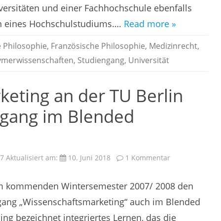
versitäten und einer Fachhochschule ebenfalls
en eines Hochschulstudiums….
Read more »
 Philosophie
,
Französische Philosophie
,
Medizinrecht
,
ymerwissenschaften
,
Studiengang
,
Universität
eting an der TU Berlin
ngang im Blended
zu
07
Aktualisiert am:
10. Juni 2018
1 Kommentar
Wissenschafts
an
der
dem kommenden Wintersemester 2007/ 2008 den
TU
Berlin
als
gang „Wissenschaftsmarketing“ auch im Blended
Online-
Studiengang
ng bezeichnet integriertes Lernen, das die
im