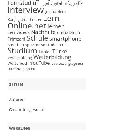
Fernstudium
getDigital
Infografik
Interview
Job
karriere
Lern-
Konjugation
Lehrer
Online.net
lernen
Nachhilfe
Lernvideos
online lernen
Schule
smartphone
Primzahl
Sprachen
sprachreise
studenten
Studium
Türkei
Tablet
Weiterbildung
Veranstaltung
YouTube
Wörterbuch
Übersetzungsagentur
Übersetzungsbüro
SEITEN
Autoren
r
Gastautor gesucht
WERBUNG