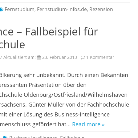
Fernstudium
,
Fernstudium-Infos.de
,
Rezension
ce – Fallbeispiel für
chule
zu
7
Aktualisiert am:
23. Februar 2013
1 Kommentar
Business
Intelligence
–
evölkerung sehr unbekannt. Durch einen Bekannten
Fallbeispiel
für
Schule
teressanten Präsentation über den
und
Hochschule
hschule Oldenburg/Ostfriesland/Wilhelmshaven
rsachsens. Günter Müller von der Fachhochschule
t einer Lösung des Business-Intelligence
mmenschluss gefördert hat…
Read more »